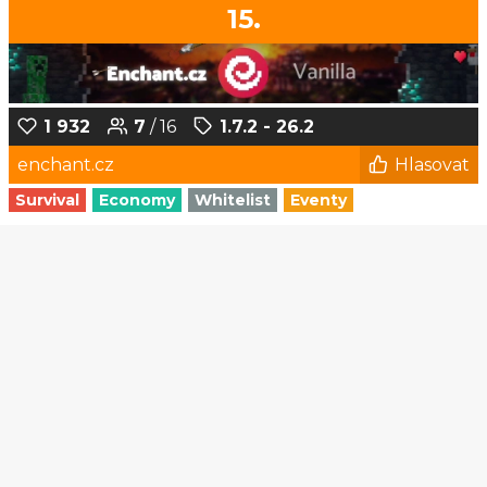
15.
1 932
7
/ 16
1.7.2 - 26.2
enchant.cz
Hlasovat
Survival
Economy
Whitelist
Eventy
1
2
3
4
5
...
120
121
© Czech-Craft.eu 2011 - 2026
Operated & Developed by
Speedy11CZ
API
KONTAKT A FAQ
OOU
DISCORD