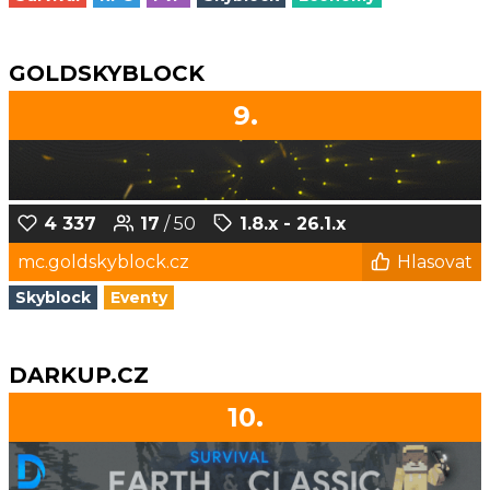
GOLDSKYBLOCK
9.
4 337
17
/ 50
1.8.x - 26.1.x
mc.goldskyblock.cz
Hlasovat
Skyblock
Eventy
DARKUP.CZ
10.