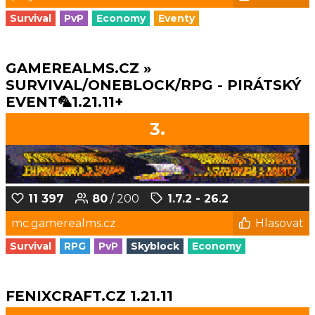
Survival
PvP
Economy
Eventy
GAMEREALMS.CZ »
SURVIVAL/ONEBLOCK/RPG - PIRÁTSKÝ
EVENT🦜1.21.11+
3.
11 397
80
/ 200
1.7.2 - 26.2
mc.gamerealms.cz
Hlasovat
Survival
RPG
PvP
Skyblock
Economy
FENIXCRAFT.CZ 1.21.11