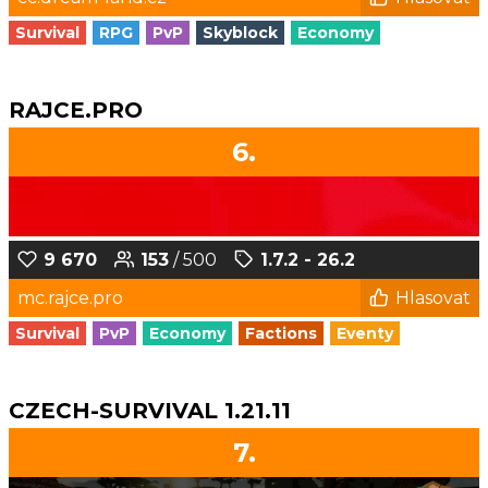
Survival
RPG
PvP
Skyblock
Economy
RAJCE.PRO
6.
9 670
153
/ 500
1.7.2 - 26.2
mc.rajce.pro
Hlasovat
Survival
PvP
Economy
Factions
Eventy
CZECH-SURVIVAL 1.21.11
7.