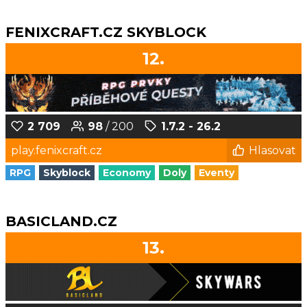
FENIXCRAFT.CZ SKYBLOCK
12.
2 709
98
/ 200
1.7.2 - 26.2
play.fenixcraft.cz
Hlasovat
RPG
Skyblock
Economy
Doly
Eventy
BASICLAND.CZ
13.