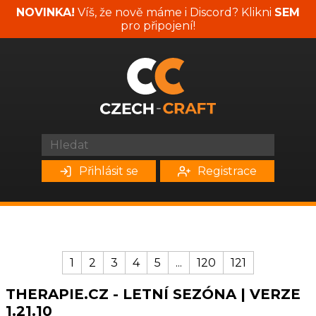
NOVINKA!
Víš, že nově máme i Discord? Klikni
SEM
pro připojení!
Přihlásit se
Registrace
1
2
3
4
5
...
120
121
THERAPIE.CZ - LETNÍ SEZÓNA | VERZE
1.21.10