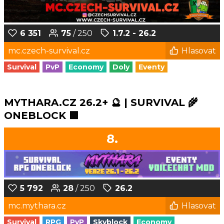
6 351
75
/ 250
1.7.2 - 26.2
mc.czech-survival.cz
Hlasovat
Survival
PvP
Economy
Doly
Eventy
MYTHARA.CZ 26.2+ 🔮 | SURVIVAL 🌾
ONEBLOCK 🟩
8.
5 792
28
/ 250
26.2
mc.mythara.cz
Hlasovat
Survival
RPG
PvP
Skyblock
Economy