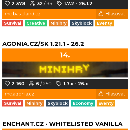
2 378
32
/ 33
1.7.2 - 26.1.2
mc.basicland.cz
Hlasovat
Survival
Creative
Minihry
Skyblock
Eventy
AGONIA.CZ/SK 1.21.1 - 26.2
14.
2 160
6
/ 250
1.7.x - 26.x
mc.agonia.cz
Hlasovat
Survival
Minihry
Skyblock
Economy
Eventy
ENCHANT.CZ · WHITELISTED VANILLA