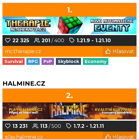
1.
22 325
201
/ 400
1.21.9 - 1.21.10
mc.therapie.cz
Hlasovat
Survival
RPG
PvP
Skyblock
Economy
HALMINE.CZ
2.
13 231
113
/ 500
1.7.2 - 1.21.11
play.halmine.cz
Hlasovat