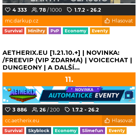
4 333
78
/ 1000
1.7.2 - 26.2
mc.darkup.cz
Hlasovat
Survival
Minihry
PvP
Economy
Eventy
AETHERIX.EU [1.21.10.+] | NOVINKA:
/FREEVIP (VIP ZDARMA) | VOICECHAT |
DUNGEONY | A DALŠÍ...
11.
3 886
26
/ 200
1.7.2 - 26.2
cc.aetherix.eu
Hlasovat
Survival
Skyblock
Economy
Slimefun
Eventy