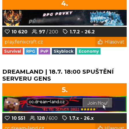
4.
10 620
97
/ 200
1.7.2 - 26.2
play.fenixcraft.cz
Hlasovat
Survival
RPG
PvP
Skyblock
Economy
DREAMLAND | 18.7. 18:00 SPUŠTĚNÍ
SERVERU GENS
5.
10 551
128
/ 600
1.7.x - 26.x
cc.dream-land.cz
Hlasovat