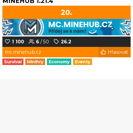
MINEHUB 1.21.4
20.
1 100
6
/ 50
26.2
mc.minehub.cz
Hlasovat
Survival
Minihry
Economy
Eventy
1
2
3
4
5
...
94
95
© Czech-Craft.eu 2011 - 2026
Operated & Developed by
Speedy11CZ