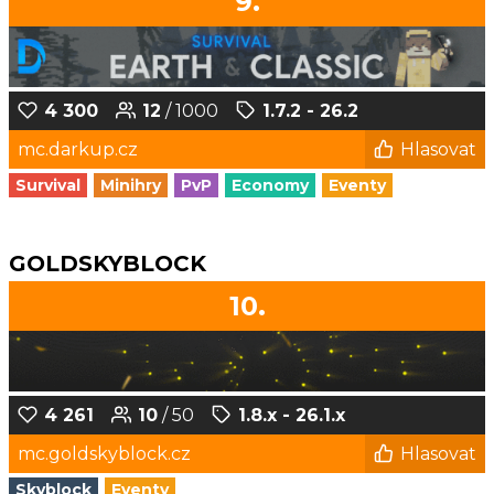
9.
4 300
12
/ 1000
1.7.2 - 26.2
mc.darkup.cz
Hlasovat
Survival
Minihry
PvP
Economy
Eventy
GOLDSKYBLOCK
10.
4 261
10
/ 50
1.8.x - 26.1.x
mc.goldskyblock.cz
Hlasovat
Skyblock
Eventy