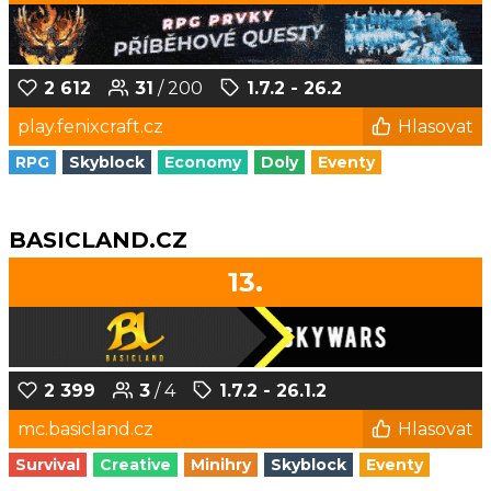
2 612
31
/ 200
1.7.2 - 26.2
play.fenixcraft.cz
Hlasovat
RPG
Skyblock
Economy
Doly
Eventy
BASICLAND.CZ
13.
2 399
3
/ 4
1.7.2 - 26.1.2
mc.basicland.cz
Hlasovat
Survival
Creative
Minihry
Skyblock
Eventy