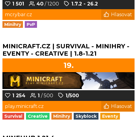
1 501
40
/ 1200
1.7.2 - 26.2
mcrybar.cz
Hlasovat
Minihry
PvP
MINICRAFT.CZ | SURVIVAL - MINIHRY -
EVENTY - CREATIVE | 1.8-1.21
19.
1 254
1
/ 500
1/500
play.minicraft.cz
Hlasovat
Survival
Creative
Minihry
Skyblock
Eventy