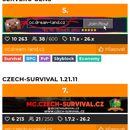
5.
10 263
38
/ 600
1.7.x - 26.x
cc.dream-land.cz
Hlasovat
Survival
RPG
PvP
Skyblock
Economy
CZECH-SURVIVAL 1.21.11
7.
6 213
21
/ 250
1.7.2 - 26.2
mc.czech-survival.cz
Hlasovat