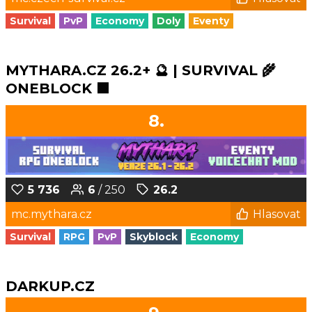
Survival
PvP
Economy
Doly
Eventy
MYTHARA.CZ 26.2+ 🔮 | SURVIVAL 🌾
ONEBLOCK 🟩
8.
5 736
6
/ 250
26.2
mc.mythara.cz
Hlasovat
Survival
RPG
PvP
Skyblock
Economy
DARKUP.CZ