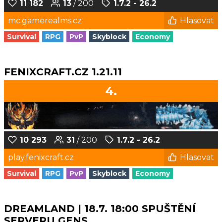
11 182
13
/ 200
1.7.2 - 26.2
mc.gamerealms.cz
Hlasovat
Survival
RPG
PvP
Skyblock
Economy
FENIXCRAFT.CZ 1.21.11
4.
10 293
31
/ 200
1.7.2 - 26.2
play.fenixcraft.cz
Hlasovat
Survival
RPG
PvP
Skyblock
Economy
DREAMLAND | 18.7. 18:00 SPUŠTĚNÍ
SERVERU GENS