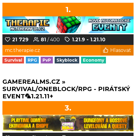
1.
21 729
81
/ 400
1.21.9 - 1.21.10
mc.therapie.cz
Hlasovat
Survival
RPG
PvP
Skyblock
Economy
GAMEREALMS.CZ »
SURVIVAL/ONEBLOCK/RPG - PIRÁTSKÝ
EVENT🦜1.21.11+
3.