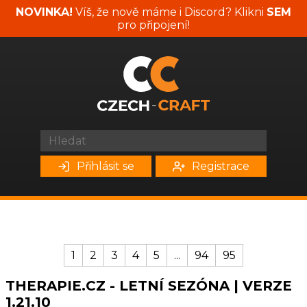
NOVINKA!
Víš, že nově máme i Discord? Klikni
SEM
pro připojení!
Přihlásit se
Registrace
1
2
3
4
5
...
94
95
THERAPIE.CZ - LETNÍ SEZÓNA | VERZE
1.21.10