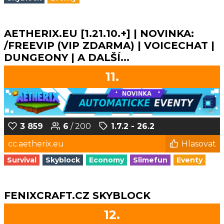
AETHERIX.EU [1.21.10.+] | NOVINKA:
/FREEVIP (VIP ZDARMA) | VOICECHAT |
DUNGEONY | A DALŠÍ...
11.
3 859
6
/ 200
1.7.2 - 26.2
cc.aetherix.eu
Hlasovat
Survival
Skyblock
Economy
Slimefun
Eventy
FENIXCRAFT.CZ SKYBLOCK
12.