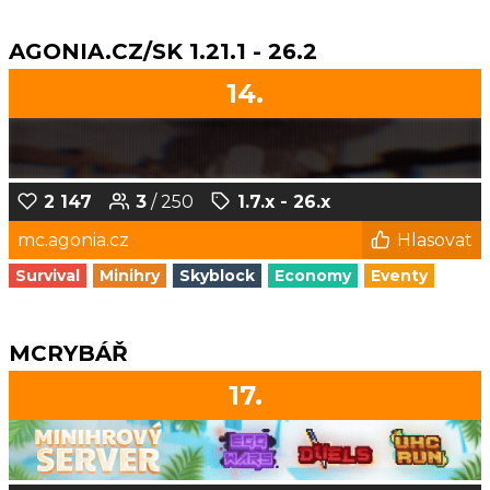
AGONIA.CZ/SK 1.21.1 - 26.2
14.
2 147
3
/ 250
1.7.x - 26.x
mc.agonia.cz
Hlasovat
Survival
Minihry
Skyblock
Economy
Eventy
MCRYBÁŘ
17.