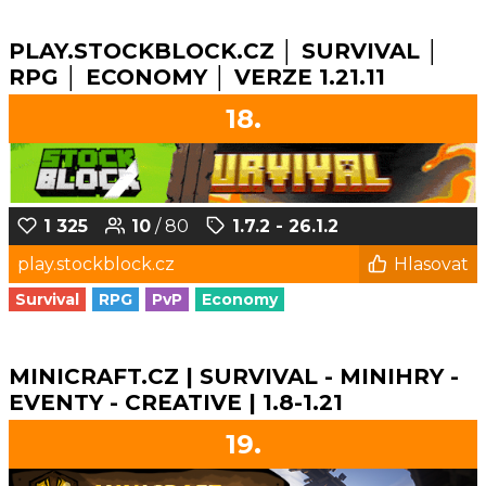
PLAY.STOCKBLOCK.CZ │ SURVIVAL │
RPG │ ECONOMY │ VERZE 1.21.11
18.
1 325
10
/ 80
1.7.2 - 26.1.2
play.stockblock.cz
Hlasovat
Survival
RPG
PvP
Economy
MINICRAFT.CZ | SURVIVAL - MINIHRY -
EVENTY - CREATIVE | 1.8-1.21
19.