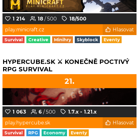
1 214
18
/ 500
18/500
play.minicraft.cz
Hlasovat
Survival
Creative
Minihry
Skyblock
Eventy
HYPERCUBE.SK ⚔️ KONEČNĚ POCTIVÝ
RPG SURVIVAL
21.
1 063
6
/ 500
1.7.x - 1.21.x
play.hypercube.sk
Hlasovat
Survival
RPG
Economy
Eventy