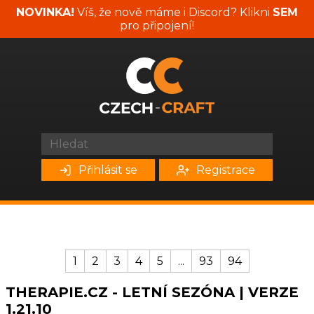
NOVINKA!
Víš, že nově máme i Discord? Klikni
SEM
pro připojení!
Přihlásit se
Registrace
1
2
3
4
5
...
93
94
THERAPIE.CZ - LETNÍ SEZÓNA | VERZE
1.21.10