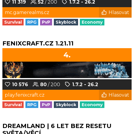
11 319
52
/ 200
1.7.2 - 26.2
mc.gamerealms.cz
Hlasovat
Survival
RPG
PvP
Skyblock
Economy
FENIXCRAFT.CZ 1.21.11
4.
10 576
80
/ 200
1.7.2 - 26.2
play.fenixcraft.cz
Hlasovat
Survival
RPG
PvP
Skyblock
Economy
DREAMLAND | 6 LET BEZ RESETU
SVĚTA/VĚCÍ