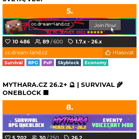
5.
10 486
89
/ 600
1.7.x - 26.x
cc.dream-land.cz
Hlasovat
Survival
RPG
PvP
Skyblock
Economy
MYTHARA.CZ 26.2+ 🔮 | SURVIVAL 🌾
ONEBLOCK 🟩
8.
5 702
30
/ 250
26.2