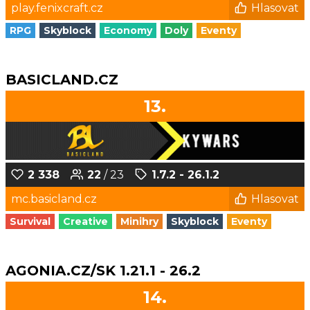
play.fenixcraft.cz
Hlasovat
RPG
Skyblock
Economy
Doly
Eventy
BASICLAND.CZ
13.
2 338
22
/ 23
1.7.2 - 26.1.2
mc.basicland.cz
Hlasovat
Survival
Creative
Minihry
Skyblock
Eventy
AGONIA.CZ/SK 1.21.1 - 26.2
14.