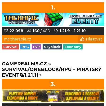
1.
22 098
160
/ 400
1.21.9 - 1.21.10
mc.therapie.cz
Hlasovat
Survival
RPG
PvP
Skyblock
Economy
GAMEREALMS.CZ »
SURVIVAL/ONEBLOCK/RPG - PIRÁTSKÝ
EVENT🦜1.21.11+
3.