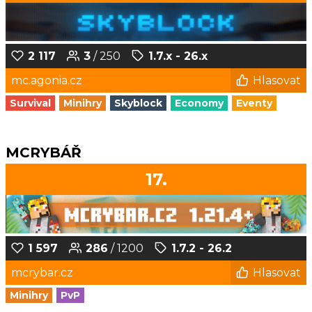
2 117
3
/ 250
1.7.x - 26.x
mc.agonia.cz
Hlasovat
Survival
Minihry
Skyblock
Economy
Eventy
MCRYBÁŘ
17.
1 597
286
/ 1200
1.7.2 - 26.2
mcrybar.cz
Hlasovat
Minihry
PvP