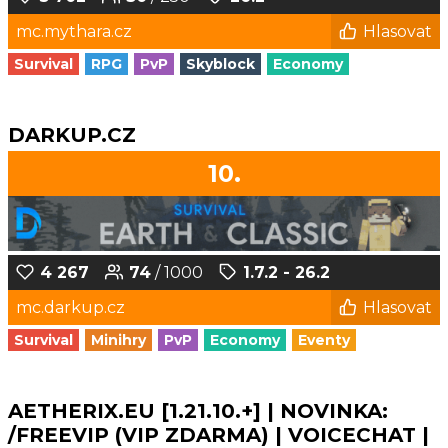
mc.mythara.cz
Hlasovat
Survival
RPG
PvP
Skyblock
Economy
DARKUP.CZ
10.
4 267
74
/ 1000
1.7.2 - 26.2
mc.darkup.cz
Hlasovat
Survival
Minihry
PvP
Economy
Eventy
AETHERIX.EU [1.21.10.+] | NOVINKA:
/FREEVIP (VIP ZDARMA) | VOICECHAT |