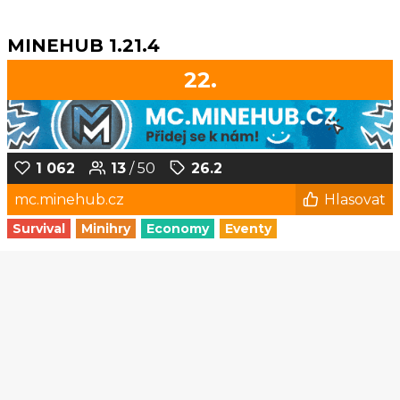
MINEHUB 1.21.4
22.
1 062
13
/ 50
26.2
mc.minehub.cz
Hlasovat
Survival
Minihry
Economy
Eventy
1
2
3
4
5
...
93
94
© Czech-Craft.eu 2011 - 2026