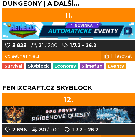
DUNGEONY | A DALŠÍ...
11.
3 823
21
/ 200
1.7.2 - 26.2
cc.aetherix.eu
Hlasovat
Survival
Skyblock
Economy
Slimefun
Eventy
FENIXCRAFT.CZ SKYBLOCK
12.
2 696
80
/ 200
1.7.2 - 26.2