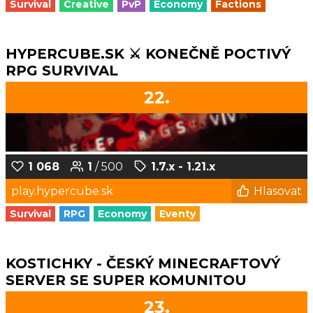
Survival
Creative
PvP
Economy
Factions
HYPERCUBE.SK ⚔️ KONEČNĚ POCTIVÝ
RPG SURVIVAL
22.
1 068
1
/ 500
1.7.x - 1.21.x
play.hypercube.sk
Hlasovat
Survival
RPG
Economy
Eventy
KOSTICHKY - ČESKÝ MINECRAFTOVÝ
SERVER SE SUPER KOMUNITOU
23.