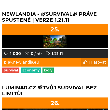
NEWLANDIA - 🌿SURVIVAL🌿 PRÁVE
SPUSTENÉ | VERZE 1.21.11
25.
1 000
0
/ 40
1.21.11
play.newlandia.eu
Hlasovat
Survival
Economy
Doly
LUMINAR.CZ 💯TVŮJ SURVIVAL BEZ
LIMITŮ!
26.