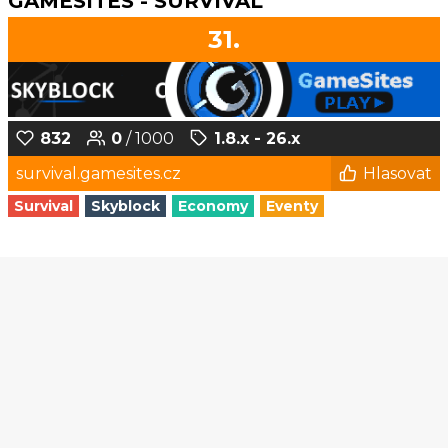
GAMESITES - SURVIVAL
31.
832
0
/ 1000
1.8.x - 26.x
survival.gamesites.cz
Hlasovat
Survival
Skyblock
Economy
Eventy
1
2
3
4
5
6
...
190
191
© Czech-Craft.eu 2011 - 2026
Operated & Developed by
Speedy11CZ