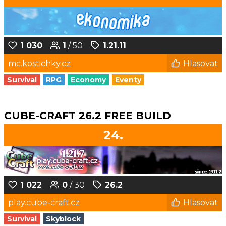
1 030
1
/ 50
1.21.11
mc.kostichky.cz
Hlasovat
Survival
RPG
Economy
Eventy
CUBE-CRAFT 26.2 FREE BUILD
24.
1 022
0
/ 30
26.2
play.cube-craft.cz
Hlasovat
Survival
Skyblock