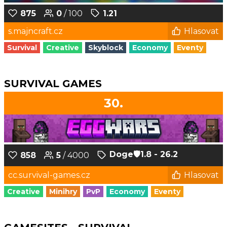
875
0
/ 100
1.21
s.majncraft.cz
Hlasovat
Survival
Creative
Skyblock
Economy
Eventy
SURVIVAL GAMES
30.
Doge‎🛡️1.8 - 26.2
858
5
/ 4000
cc.survival-games.cz
Hlasovat
Creative
Minihry
PvP
Economy
Eventy