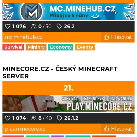
1 076
0
/ 50
26.2
mc.minehub.cz
Hlasovat
Survival
Minihry
Economy
Eventy
MINECORE.CZ - ČESKÝ MINECRAFT
SERVER
21.
1 074
8
/ 40
26.1.2
play.minecore.cz
Hlasovat