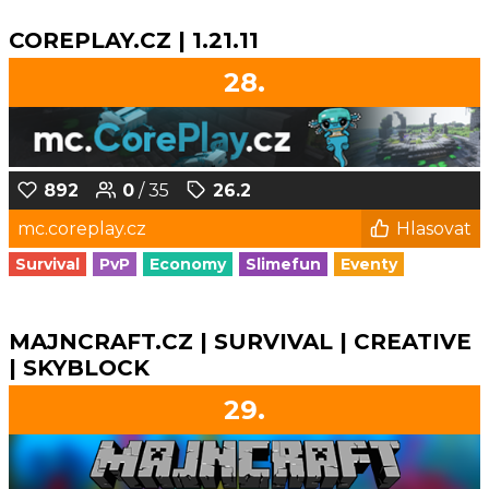
COREPLAY.CZ | 1.21.11
28.
892
0
/ 35
26.2
mc.coreplay.cz
Hlasovat
Survival
PvP
Economy
Slimefun
Eventy
MAJNCRAFT.CZ | SURVIVAL | CREATIVE
| SKYBLOCK
29.