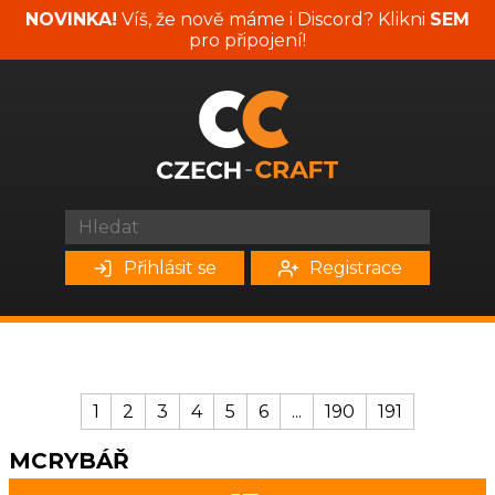
NOVINKA!
Víš, že nově máme i Discord? Klikni
SEM
pro připojení!
Přihlásit se
Registrace
1
2
3
4
5
6
...
190
191
MCRYBÁŘ