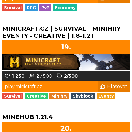
Survival
RPG
PvP
Economy
MINICRAFT.CZ | SURVIVAL - MINIHRY -
EVENTY - CREATIVE | 1.8-1.21
19.
1 230
2
/ 500
2/500
play.minicraft.cz
Hlasovat
Survival
Creative
Minihry
Skyblock
Eventy
MINEHUB 1.21.4
20.