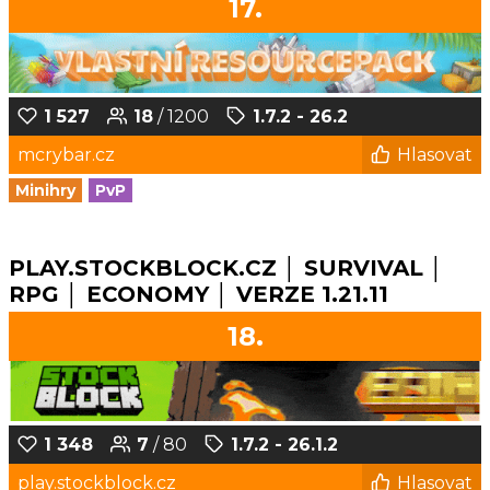
17.
1 527
18
/ 1200
1.7.2 - 26.2
mcrybar.cz
Hlasovat
Minihry
PvP
PLAY.STOCKBLOCK.CZ │ SURVIVAL │
RPG │ ECONOMY │ VERZE 1.21.11
18.
1 348
7
/ 80
1.7.2 - 26.1.2
play.stockblock.cz
Hlasovat