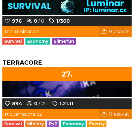
976
0
/ 0
1/300
mc.luminar.cz
Hlasovat
Survival
Economy
Slimefun
TERRACORE
27.
894
0
/ 70
1.21.11
mc.terracore.cz
Hlasovat
Survival
Minihry
PvP
Economy
Eventy