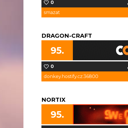
0
smazat
DRAGON-CRAFT
95.
0
donkey.hostify.cz:36800
NORTIX
95.