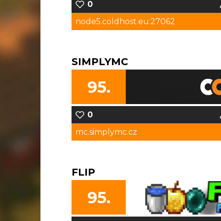
0
node5.coldhost.eu:27062
SIMPLYMC
95.
0
mc.simplymc.cz
FLIP
95.