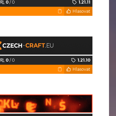
0
/ 0
1.21.11
Hlasovat
0
/ 0
1.21.10
Hlasovat