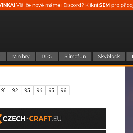
INKA!
Víš, že nově máme i Discord? Klikni
SEM
pro připo
y
Minihry
RPG
Slimefun
Skyblock
91
92
93
94
95
96