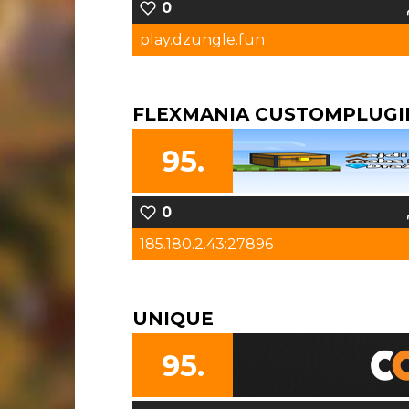
0
play.dzungle.fun
FLEXMANIA CUSTOMPLUGI
95.
0
185.180.2.43:27896
UNIQUE
95.