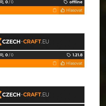
0
/ 0
offline
Hlasovat
0
/ 0
1.21.8
Hlasovat