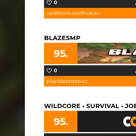
0
coldblock.coldhost.eu
BLAZESMP
95.
0
play.blazesmp.cz
WILDCORE • SURVIVAL • J
95.