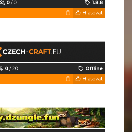
0
/ 0
1.8.8
Hlasovat
0
/ 20
Offline
Hlasovat