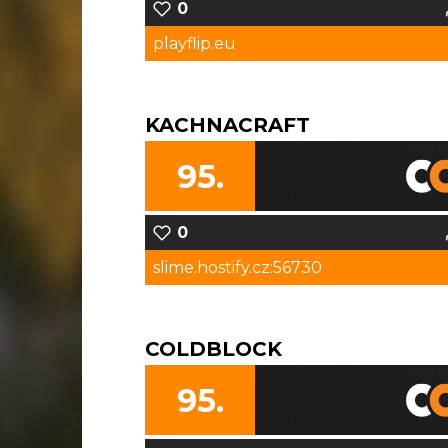
0
playflip.eu
KACHNACRAFT
95.
0
slime.hostify.cz:56730
COLDBLOCK
95.