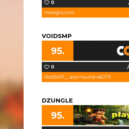
0
messgta.com
VOIDSMP
95.
0
VoidSMP__.aternos.me:46079
DZUNGLE
95.