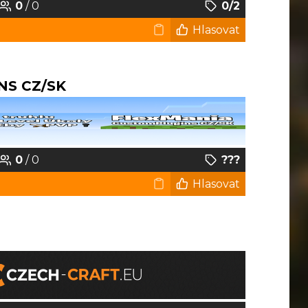
0
/ 0
0/2
Hlasovat
NS CZ/SK
0
/ 0
???
Hlasovat