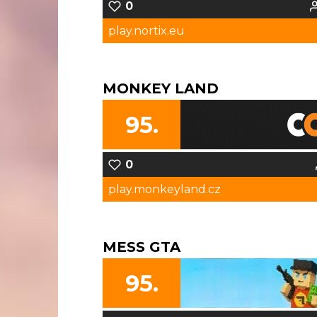
0
play.nortix.eu
MONKEY LAND
95.
0
play.monkeyland.cz
MESS GTA
95.