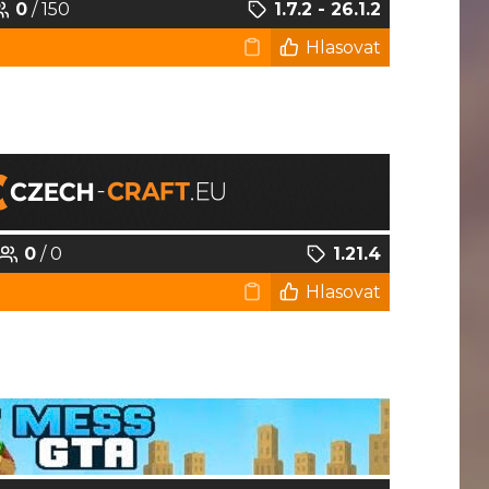
0
/ 150
1.7.2 - 26.1.2
Hlasovat
0
/ 0
1.21.4
Hlasovat