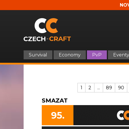
NOV
Survival
Economy
PvP
Event
1
2
...
89
90
SMAZAT
95.