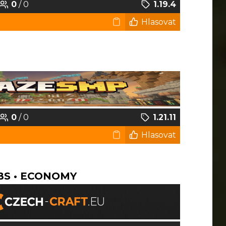
0
/ 0
1.19.4
Hlasovat
0
/ 0
1.21.11
Hlasovat
OBS • ECONOMY