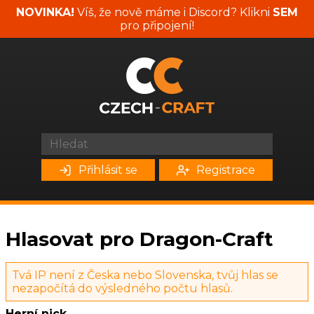
NOVINKA!
Víš, že nově máme i Discord? Klikni
SEM
pro připojení!
Přihlásit se
Registrace
Hlasovat pro Dragon-Craft
Tvá IP není z Česka nebo Slovenska, tvůj hlas se
nezapočítá do výsledného počtu hlasů.
Herní nick