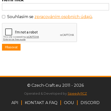
Souhlasím se
zpracováním osobních údajů
.
Hlasovat
© Czech-Craft.eu 2011 - 2026
Operated & Developed by
Speedy11CZ
API
KONTAKT A FAQ
OOU
DISCORD