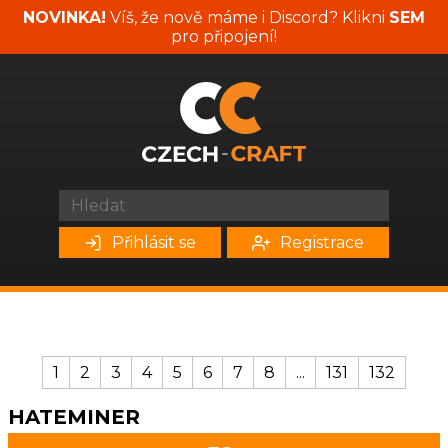
NOVINKA!
Víš, že nově máme i Discord? Klikni
SEM
pro připojení!
Přihlásit se
Registrace
1
2
3
4
5
6
7
8
...
131
132
HATEMINER