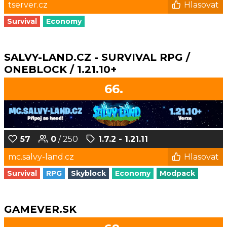
tserver.cz
Hlasovat
Survival
Economy
SALVY-LAND.CZ - SURVIVAL RPG /
ONEBLOCK / 1.21.10+
66.
57
0
/ 250
1.7.2 - 1.21.11
mc.salvy-land.cz
Hlasovat
Survival
RPG
Skyblock
Economy
Modpack
GAMEVER.SK