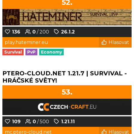
52.
136
0
/ 200
26.1.2
play.hateminer.eu
Hlasovat
Survival
PvP
Economy
PTERO-CLOUD.NET 1.21.7 | SURVIVAL -
HRÁČSKÉ SVĚTY!
53.
109
0
/ 500
1.21.11
mc.ptero-cloud.net
Hlasovat