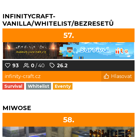
INFINITYCRAFT-
VANILLA/WHITELIST/BEZRESETŮ
57.
93
0
/ 40
26.2
infinity-craft.cz
Hlasovat
Survival
Whitelist
Eventy
MIWOSE
58.