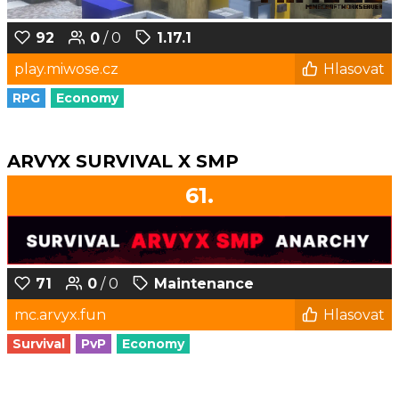
92
0
/ 0
1.17.1
play.miwose.cz
Hlasovat
RPG
Economy
ARVYX SURVIVAL X SMP
61.
71
0
/ 0
Maintenance
mc.arvyx.fun
Hlasovat
Survival
PvP
Economy