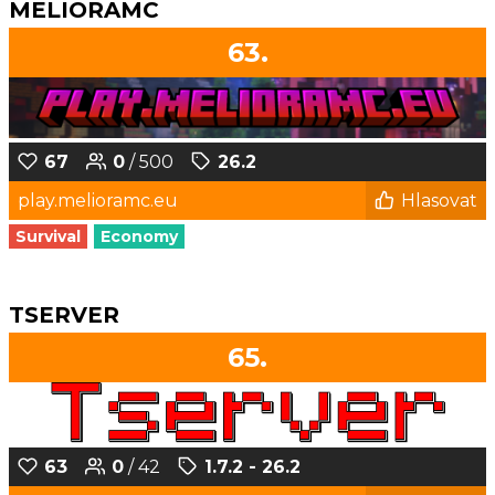
MELIORAMC
63.
67
0
/ 500
26.2
play.melioramc.eu
Hlasovat
Survival
Economy
TSERVER
65.
63
0
/ 42
1.7.2 - 26.2