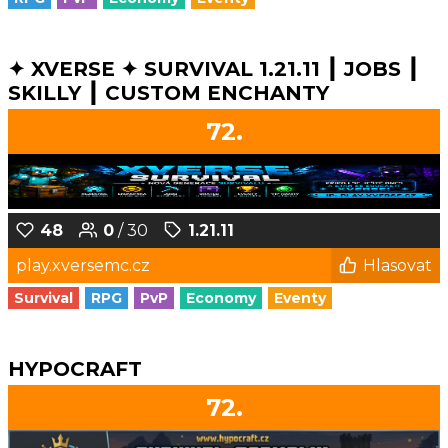
✦ XVERSE ✦ SURVIVAL 1.21.11 ┃ JOBS ┃
SKILLY ┃ CUSTOM ENCHANTY
72.
48
0
/ 30
1.21.11
play.xversemc.cz
Hlasovat
Survival
RPG
PvP
Economy
Eventy
HYPOCRAFT
72.