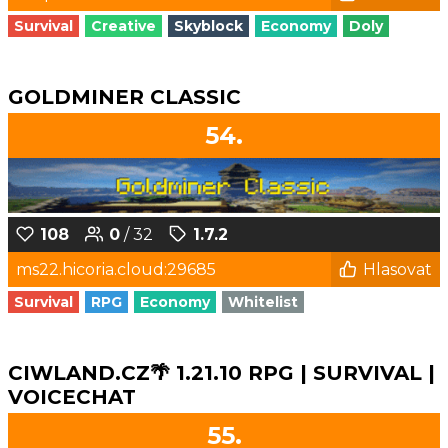
Survival
Creative
Skyblock
Economy
Doly
GOLDMINER CLASSIC
54.
108
0
/ 32
1.7.2
ms22.hicoria.cloud:29685
Hlasovat
Survival
RPG
Economy
Whitelist
CIWLAND.CZ🌴 1.21.10 RPG | SURVIVAL |
VOICECHAT
55.