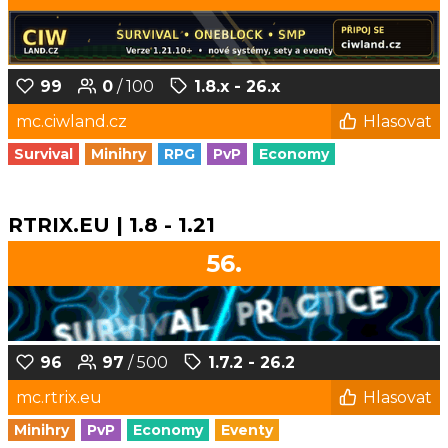
99
0
/ 100
1.8.x - 26.x
mc.ciwland.cz
Hlasovat
Survival
Minihry
RPG
PvP
Economy
RTRIX.EU | 1.8 - 1.21
56.
96
97
/ 500
1.7.2 - 26.2
mc.rtrix.eu
Hlasovat
Minihry
PvP
Economy
Eventy