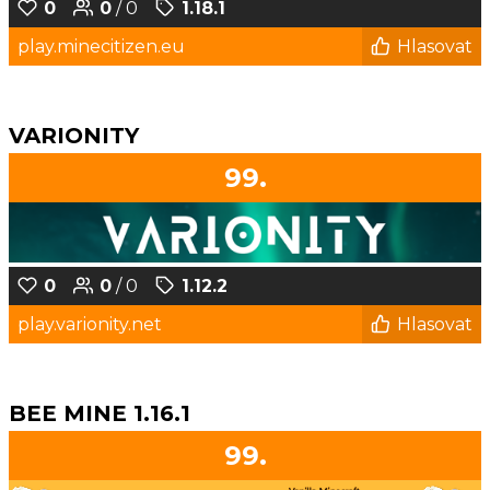
0
0
/ 0
1.18.1
play.minecitizen.eu
Hlasovat
VARIONITY
99.
0
0
/ 0
1.12.2
play.varionity.net
Hlasovat
BEE MINE 1.16.1
99.