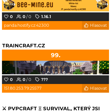
0
0
/ 0
1.16.1
panda.hostify.cz:42300
Hlasovat
TRAINCRAFT.CZ
99.
0
0
/ 0
???
151.80.253.79:25577
Hlasovat
⚔️ PVPCRAFT Ξ SURVIVAL, KTERÝ JSI