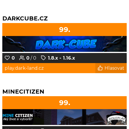
DARKCUBE.CZ
99.
0
0
/ 0
1.8.x - 1.16.x
play.dark-land.cz
Hlasovat
MINECITIZEN
99.