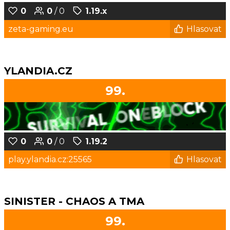
0
0
/ 0
1.19.x
zeta-gaming.eu
Hlasovat
YLANDIA.CZ
99.
0
0
/ 0
1.19.2
play.ylandia.cz:25565
Hlasovat
SINISTER - CHAOS A TMA
99.