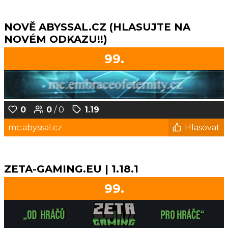
NOVĚ ABYSSAL.CZ (HLASUJTE NA
NOVÉM ODKAZU!!)
99.
0
0
/ 0
1.19
mc.abyssal.cz
Hlasovat
ZETA-GAMING.EU | 1.18.1
99.