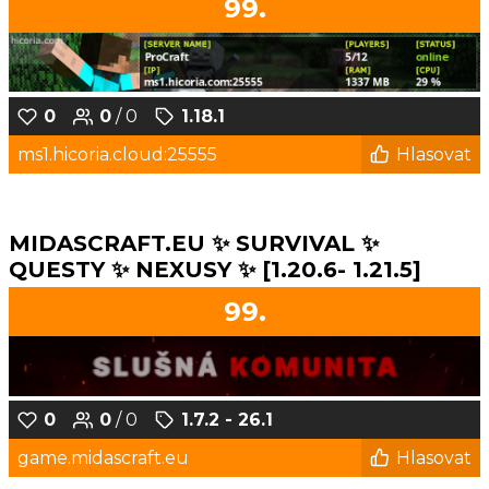
99.
0
0
/ 0
1.18.1
ms1.hicoria.cloud:25555
Hlasovat
MIDASCRAFT.EU ✨ SURVIVAL ✨
QUESTY ✨ NEXUSY ✨ [1.20.6- 1.21.5]
99.
0
0
/ 0
1.7.2 - 26.1
game.midascraft.eu
Hlasovat