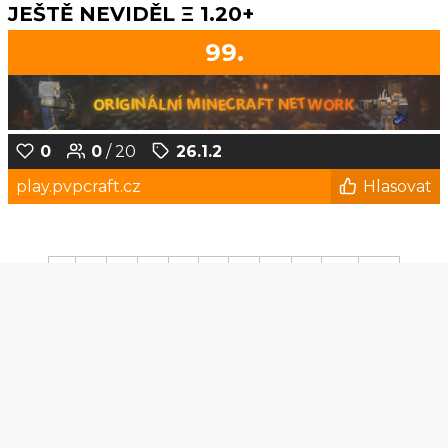
JEŠTĚ NEVIDĚL Ξ 1.20+
99.
0
0
/ 20
26.1.2
play.pvpcraft.cz
Hlasovat
1
2
3
4
5
6
7
8
...
31
32
© Czech-Craft.eu 2011 - 2026
Operated & Developed by
Speedy11CZ
API
KONTAKT A FAQ
OOU
DISCORD