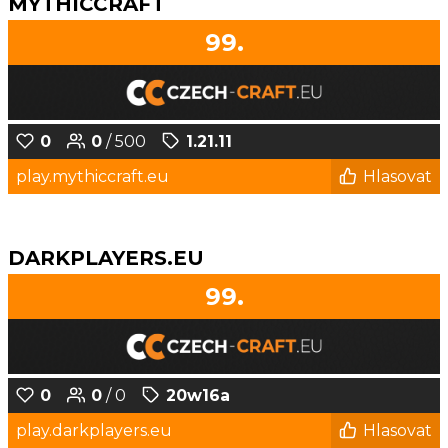
MYTHICCRAFT
99.
0
0
/ 500
1.21.11
play.mythiccraft.eu
Hlasovat
DARKPLAYERS.EU
99.
0
0
/ 0
20w16a
play.darkplayers.eu
Hlasovat