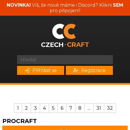
NOVINKA!
Víš, že nově máme i Discord? Klikni
SEM
pro připojení!
Přihlásit se
Registrace
1
2
3
4
5
6
7
8
...
31
32
PROCRAFT