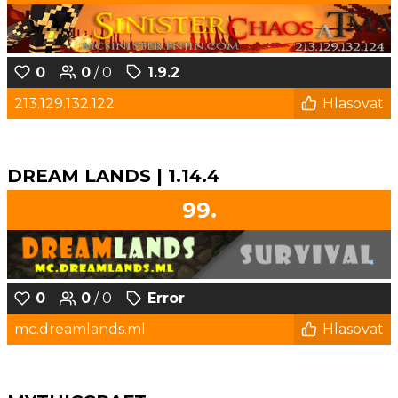
0
0
/ 0
1.9.2
213.129.132.122
Hlasovat
DREAM LANDS | 1.14.4
99.
0
0
/ 0
Error
mc.dreamlands.ml
Hlasovat