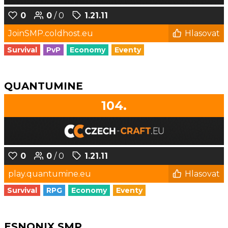
0
0
/ 0
1.21.11
JoinSMP.coldhost.eu
Hlasovat
Survival
PvP
Economy
Eventy
QUANTUMINE
104.
0
0
/ 0
1.21.11
play.quantumine.eu
Hlasovat
Survival
RPG
Economy
Eventy
ESNONIX SMP