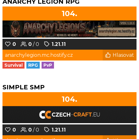
ANARCHY LEGION RPG
104.
0
0
/ 0
1.21.11
anarchylegion.mc.hostify.cz
Hlasovat
Survival
RPG
PvP
SIMPLE SMP
104.
0
0
/ 0
1.21.11