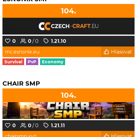
104.
0
0
/ 0
1.21.10
mc.esnonix.eu
Hlasovat
Survival
PvP
Economy
CHAIR SMP
104.
0
0
/ 0
1.21.11
chairsmp.xyz
Hlasovat