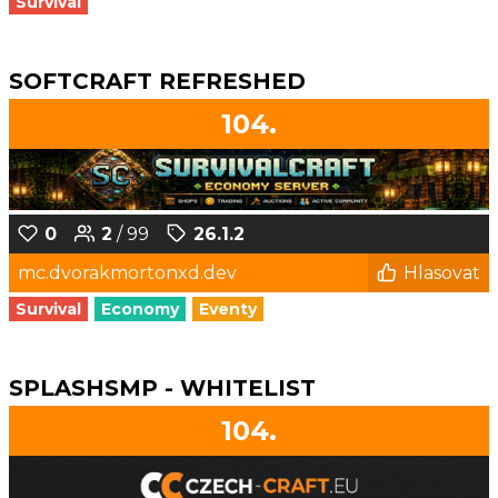
Survival
SOFTCRAFT REFRESHED
104.
0
2
/ 99
26.1.2
mc.dvorakmortonxd.dev
Hlasovat
Survival
Economy
Eventy
SPLASHSMP - WHITELIST
104.