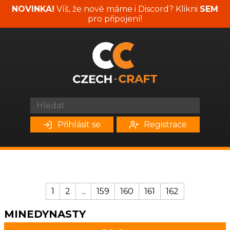
NOVINKA!
Víš, že nově máme i Discord? Klikni
SEM
pro připojení!
Přihlásit se
Registrace
1
2
...
159
160
161
162
MINEDYNASTY