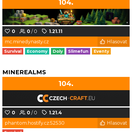
104.
0
0
/ 0
1.21.11
mc.minedynasty.cz
Hlasovat
Survival
Economy
Doly
Slimefun
Eventy
MINEREALMS
104.
0
0
/ 0
1.21.4
phantom.hostify.cz:52530
Hlasovat