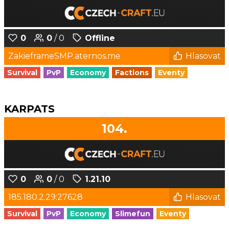
0
0
/ 0
Offline
ZakieframeSMP.aternos.me
Hlasovat
Survival
PvP
Economy
Factions
Eventy
KARPATS
104.
0
0
/ 0
1.21.10
185.180.2.29:27628
Hlasovat
Survival
PvP
Economy
Slimefun
Eventy