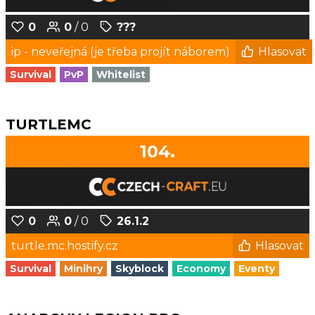
0
0
/ 0
???
ip - neveřejná (je třeba projít náborem)
Hlasovat
Survival
PvP
Whitelist
TURTLEMC
104.
0
0
/ 0
26.1.2
turtle.mc.hostify.cz
Hlasovat
Survival
Minihry
Skyblock
Economy
Eventy