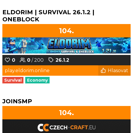
ELDORIM | SURVIVAL 26.1.2 |
ONEBLOCK
104.
0
0
/ 200
26.1.2
play.eldorim.online
Hlasovat
Survival
Economy
JOINSMP
104.