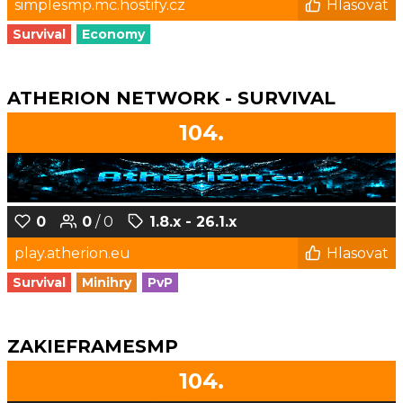
simplesmp.mc.hostify.cz
Hlasovat
Survival
Economy
ATHERION NETWORK - SURVIVAL
104.
0
0
/ 0
1.8.x - 26.1.x
play.atherion.eu
Hlasovat
Survival
Minihry
PvP
ZAKIEFRAMESMP
104.