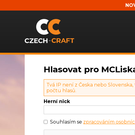
NOV
Hlasovat pro MCLisk
Tvá IP není z Česka nebo Slovenska,
počtu hlasů.
Herní nick
Souhlasím se
zpracováním osobníc