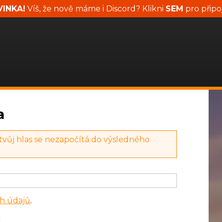
INKA!
Víš, že nově máme i Discord? Klikni
SEM
pro připo
a
 tvůj hlas se nezapočítá do výsledného
h údajů
.