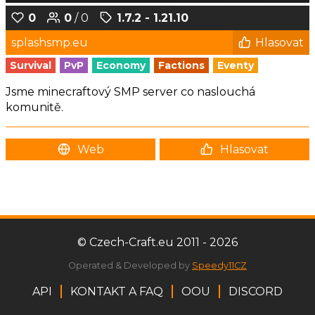
0
0
/ 0
1.7.2 - 1.21.10
splashsmp.eu
Hlasovat
Survival
PvP
Economy
Factions
Eventy
Jsme minecraftový SMP server co naslouchá
komunitě.
Web
Hlasovat
© Czech-Craft.eu 2011 - 2026
Operated & Developed by
Speedy11CZ
API
KONTAKT A FAQ
OOU
DISCORD