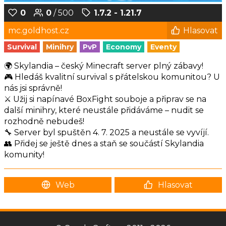
0
0
/ 500
1.7.2 - 1.21.7
mc.goldhost.cz
Hlasovat
Survival
Minihry
PvP
Economy
Eventy
🌍 Skylandia – český Minecraft server plný zábavy!
🎮 Hledáš kvalitní survival s přátelskou komunitou? U
nás jsi správně!
⚔️ Užij si napínavé BoxFight souboje a připrav se na
další minihry, které neustále přidáváme – nudit se
rozhodně nebudeš!
🔧 Server byl spuštěn 4. 7. 2025 a neustále se vyvíjí.
👥 Přidej se ještě dnes a staň se součástí Skylandia
komunity!
Web
Hlasovat