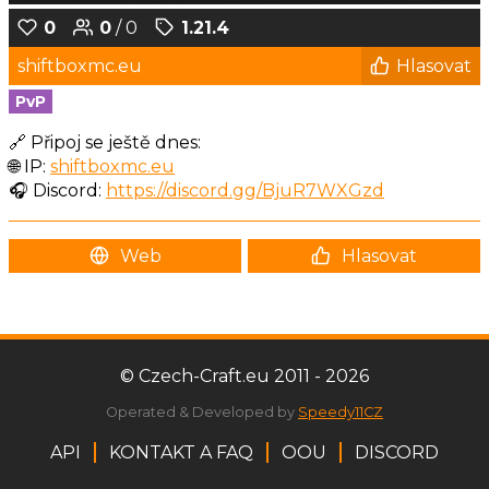
0
0
/ 0
1.21.4
shiftboxmc.eu
Hlasovat
PvP
🔗 Připoj se ještě dnes:
🌐 IP:
shiftboxmc.eu
🎧 Discord:
https://discord.gg/BjuR7WXGzd
Web
Hlasovat
© Czech-Craft.eu 2011 - 2026
Operated & Developed by
Speedy11CZ
API
KONTAKT A FAQ
OOU
DISCORD