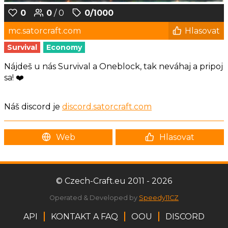
0
0
/ 0
0/1000
mc.satorcraft.com
Hlasovat
Survival
Economy
Nájdeš u nás Survival a Oneblock, tak neváhaj a pripoj
sa! ❤️
Náš discord je
discord.satorcraft.com
Web
Hlasovat
© Czech-Craft.eu 2011 - 2026
Operated & Developed by
Speedy11CZ
API
KONTAKT A FAQ
OOU
DISCORD