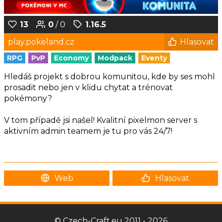
13
0
/ 0
1.16.5
play.pokeland.cz
Hlasovat
RPG
PvP
Economy
Modpack
Eventy
Hledáš projekt s dobrou komunitou, kde by ses mohl
prosadit nebo jen v klidu chytat a trénovat
pokémony?
V tom případě jsi našel! Kvalitní pixelmon server s
aktivním admin teamem je tu pro vás 24/7!
Web
Hlasovat
© Czech-Craft.eu 2011 - 2026