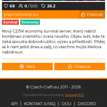
68
0
/ 500
26.2
play.melioramc.eu
Hlasovat
Survival
Economy
Nový CZ/SK economy survival server, který nabízí
kombinaci známého i zcela nového. Objev svět, kde tě
čeká spousta dobrodružství, výzev a příležitostí. Přidej
se k nám ještě dnes a zažij, co všechno může Meliora
nabídnout.
Web
Hlasovat
© Czech-Craft.eu 2011 - 2026
Operated & Developed by
Speedy11CZ
API
KONTAKT A FAQ
OOU
DISCORD