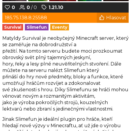
0
0
/ 0
1.21.10
185.75.138.8:25588
Hlasovat
Survival
Slimefun
Eventy
Matyldy Survival je neobyčejný Minecraft server, který
se zaměřuje na dobrodružství a
přežití. Na tomto serveru budete moci prozkoumat
obrovský svět plný tajemných jeskyní,
hory, řeky a lesy plné neuvěřitelných stvoření. Dále
můžete na serveru nalézt Slimefun který
přináší do hry nové předměty, bloky a funkce, které
umožňují hráčům rozvíjet a zdokonalovat
své zkušenosti s hrou. Díky Slimefunu se hráči mohou
věnovat novým a rozmanitým aktivitám,
jako je výroba pokročilých strojů, kouzelných
lektvarů nebo zbraní s jedinečnými vlastnostmi.
Jinak Slimefun je ideální plugin pro hráče, kteří
hledají nové výzvy v Minecraftu, ať už jde o výrobu