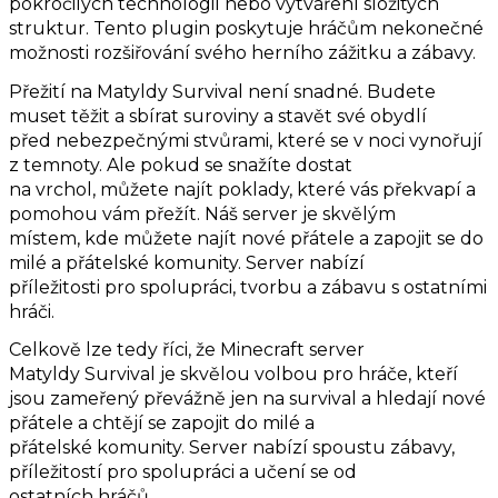
pokročilých technologií nebo vytváření složitých
struktur. Tento plugin poskytuje hráčům nekonečné
možnosti rozšiřování svého herního zážitku a zábavy.
Přežití na Matyldy Survival není snadné. Budete
muset těžit a sbírat suroviny a stavět své obydlí
před nebezpečnými stvůrami, které se v noci vynořují
z temnoty. Ale pokud se snažíte dostat
na vrchol, můžete najít poklady, které vás překvapí a
pomohou vám přežít. Náš server je skvělým
místem, kde můžete najít nové přátele a zapojit se do
milé a přátelské komunity. Server nabízí
příležitosti pro spolupráci, tvorbu a zábavu s ostatními
hráči.
Celkově lze tedy říci, že Minecraft server
Matyldy Survival je skvělou volbou pro hráče, kteří
jsou zameřený převážně jen na survival a hledají nové
přátele a chtějí se zapojit do milé a
přátelské komunity. Server nabízí spoustu zábavy,
příležitostí pro spolupráci a učení se od
ostatních hráčů.