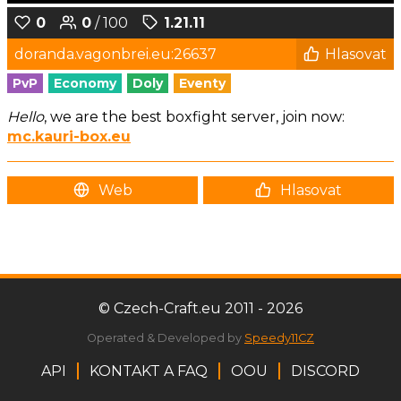
0
0
/ 100
1.21.11
doranda.vagonbrei.eu:26637
Hlasovat
PvP
Economy
Doly
Eventy
Hello
, we are the best boxfight server, join now:
mc.kauri-box.eu
Web
Hlasovat
© Czech-Craft.eu 2011 - 2026
Operated & Developed by
Speedy11CZ
API
KONTAKT A FAQ
OOU
DISCORD