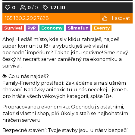
0
0
/ 0
1.21.10
185.180.2.29:27628
Hlasovat
Survival
PvP
Economy
Slimefun
Eventy
Ahoj! Hledáš místo, kde si v klidu zahraješ, najdeš
super komunitu 18+ a vybuduješ své vlastní
obchodní impérium? Tak to jsi tu správně! Sme nový
český Minecraft server zaměřený na ekonomiku a
survival.
🌟 Co u nás najdeš?
Family-Friendly prostředí: Zakládáme si na slušném
chování. Nadávky ani toxicitu u nás nečekej – jsme tu
pro hráče všech věkových kategorií, spíše 18+.
Propracovanou ekonomiku: Obchoduj s ostatními,
založ si vlastní shop, plň úkoly a staň se nejbohatším
hráčem serveru!
Bezpečné stavění: Tvoje stavby jsou u nás v bezpečí