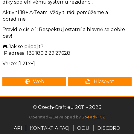
díky spolehlivému systému rezidencí.
Aktivní 18+ A-Team: Vždy ti rádi pomůžeme a
poradíme.
Pravidlo číslo 1: Respektuj ostatní a hlavně se dobře
bav!
🎮 Jak se připojit?
IP adresa: 185.180.2.29:27628
Verze: [1.21.x+]
Web
Hlasovat
© Czech-Craft.eu 2011 - 2026
Operated & Developed by
Speedy11CZ
API
KONTAKT A FAQ
OOU
DISCORD