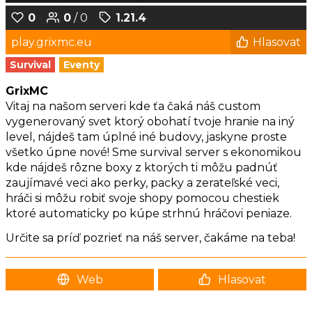
0
0
/ 0
1.21.4
play.grixmc.eu
Hlasovat
Survival
Eventy
GrixMC
Vitaj na našom serveri kde ťa čaká náš custom
vygenerovaný svet ktorý obohatí tvoje hranie na iný
level, nájdeš tam úplné iné budovy, jaskyne proste
všetko úpne nové! Sme survival server s ekonomikou
kde nájdeš rôzne boxy z ktorých ti môžu padnúť
zaujímavé veci ako perky, packy a zerateľské veci,
hráči si môžu robiť svoje shopy pomocou chestiek
ktoré automaticky po kúpe strhnú hráčovi peniaze.
Určite sa príď pozrieť na náš server, čakáme na teba!
Web
Hlasovat