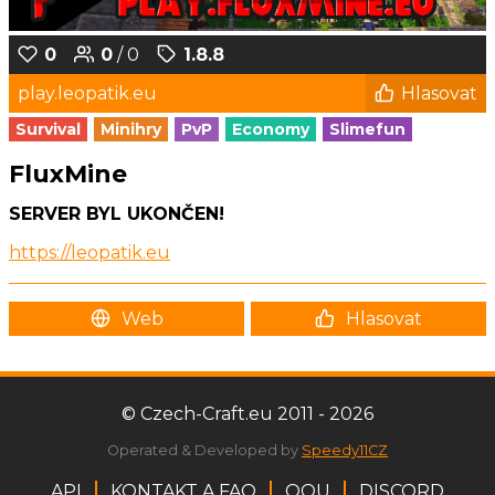
0
0
/ 0
1.8.8
play.leopatik.eu
Hlasovat
Survival
Minihry
PvP
Economy
Slimefun
FluxMine
SERVER BYL UKONČEN!
https://leopatik.eu
Web
Hlasovat
© Czech-Craft.eu 2011 - 2026
Operated & Developed by
Speedy11CZ
API
KONTAKT A FAQ
OOU
DISCORD