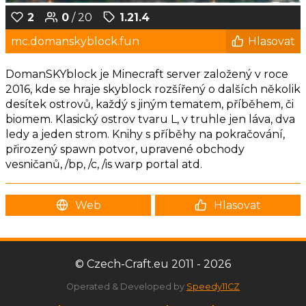
2
0
/ 20
1.21.4
mc.domanskyblock.fun
Hlasovat
DomanSKYblock je Minecraft server založený v roce
2016, kde se hraje skyblock rozšířený o dalších několik
desítek ostrovů, každý s jiným tematem, příběhem, či
biomem. Klasický ostrov tvaru L, v truhle jen láva, dva
ledy a jeden strom. Knihy s příběhy na pokračování,
přirozený spawn potvor, upravené obchody
vesničanů, /bp, /c, /is warp portal atd.
Web
Hlasovat
© Czech-Craft.eu 2011 - 2026
Operated & Developed by
Speedy11CZ