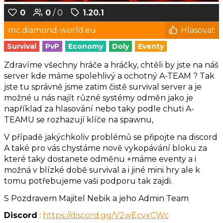
0
0
/ 0
1.20.1
mc.diamond-world.eu
Hlasovat
Survival
PvP
Economy
Doly
Eventy
Zdravíme všechny hráče a hráčky, chtěli by jste na náš
server kde máme spolehlivý a ochotný A-TEAM ? Tak
jste tu správně jsme zatim čistě survival server a je
možné u nás najít různé systémy odměn jako je
například za hlasování nebo taky podle chuti A-
TEAMU se rozhazují klíče na spawnu,
V případě jakýchkoliv problémů se připojte na discord
A také pro vás chystáme nově vykopávání bloku za
které taky dostanete odměnu +máme eventy a i
možná v blízké době survival a i jiné mini hry ale k
tomu potřebujeme vaši podporu tak zajdi.
S Pozdravem Majitel Nebik a jeho Admin Team
Discord
:
https://discord.gg/V2wEcvxCWc