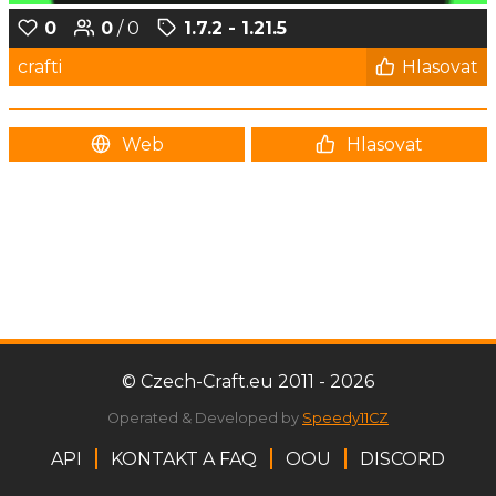
0
0
/ 0
1.7.2 - 1.21.5
crafti
Hlasovat
Web
Hlasovat
© Czech-Craft.eu 2011 - 2026
Operated & Developed by
Speedy11CZ
API
KONTAKT A FAQ
OOU
DISCORD