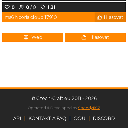
0
0
/ 0
1.21
ms6.hicoria.cloud:17910
Hlasovat
Web
Hlasovat
© Czech-Craft.eu 2011 - 2026
Operated & Developed by
Speedy11CZ
API
KONTAKT A FAQ
OOU
DISCORD