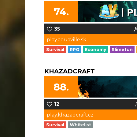
74.
35
play.aquaville.sk
Survival
RPG
Economy
Slimefun
KHAZADCRAFT
88.
12
play.khazadcraft.cz
Survival
Whitelist