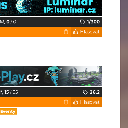
0
/ 0
1/300
Hlasovat
15
/ 35
26.2
Hlasovat
Eventy