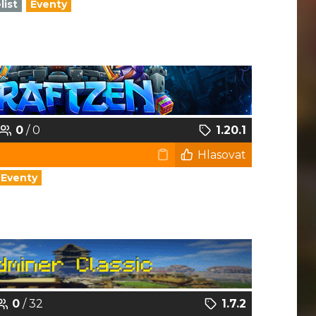
list
Eventy
0
/ 0
1.20.1
Hlasovat
Eventy
0
/ 32
1.7.2