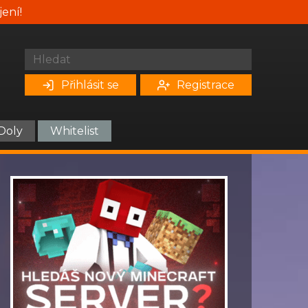
jení!
Přihlásit se
Registrace
Doly
Whitelist