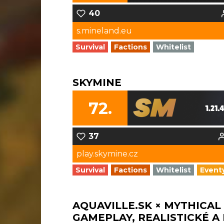
40
s.mineland.eu
Survival
Factions
Whitelist
SKYMINE
72.
37
play.skymine.cz
Survival
Factions
Whitelist
Event
AQUAVILLE.SK × MYTHICAL
GAMEPLAY, REALISTICKÉ A