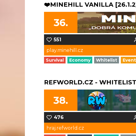
❤️MINEHILL VANILLA [26.1.2
36.
551
play.minehill.cz
Survival
Economy
Whitelist
Event
REFWORLD.CZ - WHITELIST S
38.
476
hraj.refworld.cz