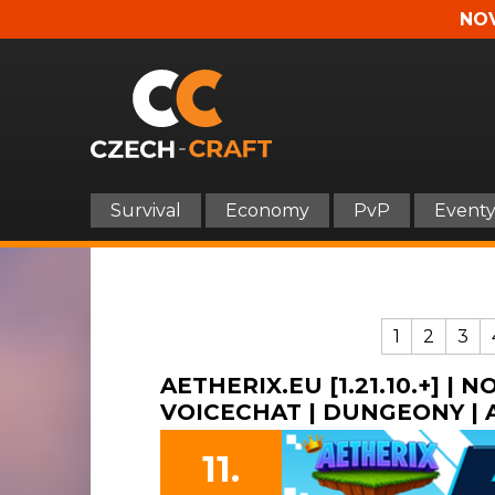
NOV
Survival
Economy
PvP
Event
1
2
3
AETHERIX.EU [1.21.10.+] | 
VOICECHAT | DUNGEONY | A 
11.