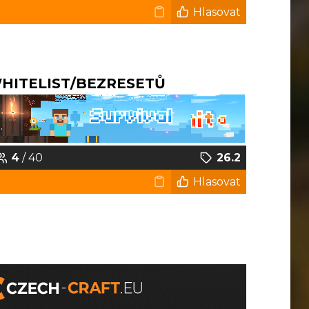
Hlasovat
WHITELIST/BEZRESETŮ
4
/ 40
26.2
Hlasovat