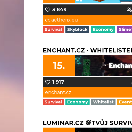
3 849
cc.aetherix.eu
Survival
Skyblock
Economy
Slime
ENCHANT.CZ · WHITELISTE
15.
1 917
enchant.cz
Survival
Economy
Whitelist
Event
LUMINAR.CZ 💯TVŮJ SURVIV