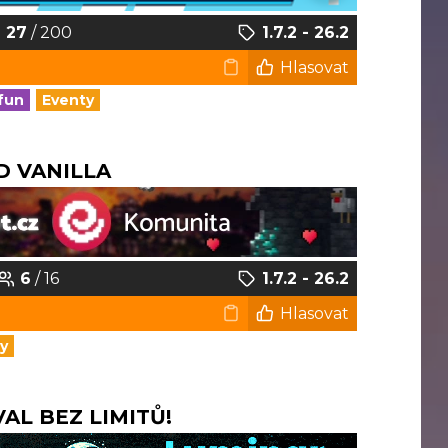
27
/ 200
1.7.2 - 26.2
Hlasovat
fun
Eventy
D VANILLA
6
/ 16
1.7.2 - 26.2
Hlasovat
y
AL BEZ LIMITŮ!