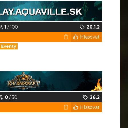
1
/ 100
26.1.2
Hlasovat
Eventy
0
/ 50
26.2
Hlasovat