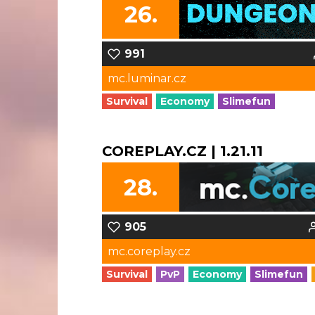
26.
991
mc.luminar.cz
Survival
Economy
Slimefun
COREPLAY.CZ | 1.21.11
28.
905
mc.coreplay.cz
Survival
PvP
Economy
Slimefun