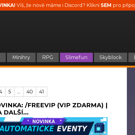
INKA!
Víš, že nově máme i Discord? Klikni
SEM
pro připo
y
Minihry
RPG
Slimefun
Skyblock
4
5
...
40
41
NOVINKA: /FREEVIP (VIP ZDARMA) |
DALŠÍ...