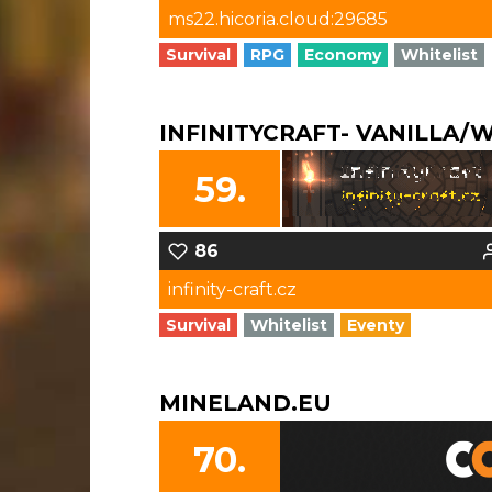
ms22.hicoria.cloud:29685
Survival
RPG
Economy
Whitelist
INFINITYCRAFT- VANILLA/
59.
86
infinity-craft.cz
Survival
Whitelist
Eventy
MINELAND.EU
70.