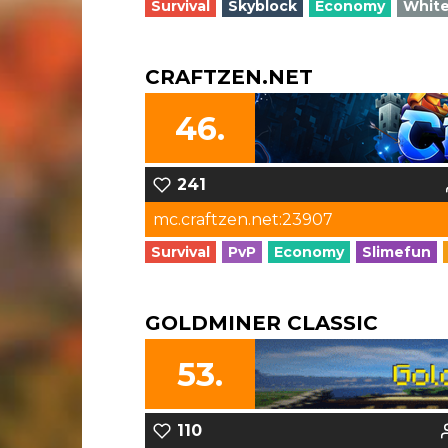
Survival
Skyblock
Economy
White
CRAFTZEN.NET
46.
241
mc.craftzen.net:23907
Survival
PvP
Economy
Slimefun
GOLDMINER CLASSIC
53.
110