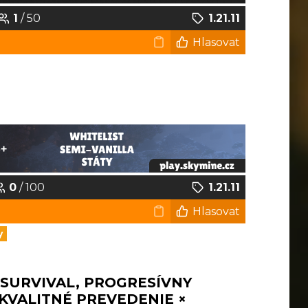
1
/ 50
1.21.11
Hlasovat
0
/ 100
1.21.11
Hlasovat
y
 SURVIVAL, PROGRESÍVNY
 KVALITNÉ PREVEDENIE ×