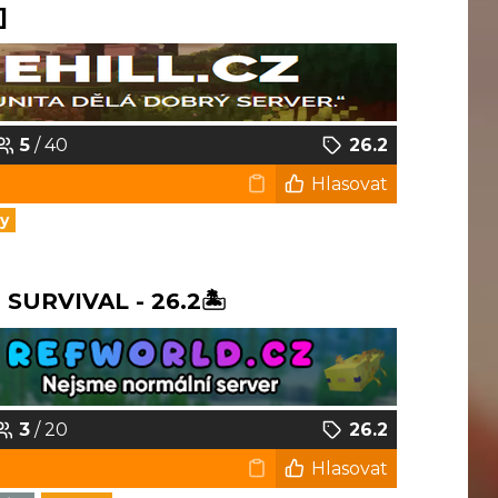
]
5
/ 40
26.2
Hlasovat
y
URVIVAL - 26.2🏝️
3
/ 20
26.2
Hlasovat