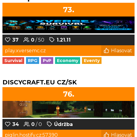
73.
37
0
/ 50
1.21.11
play.xversemc.cz
Hlasovat
Survival
RPG
PvP
Economy
Eventy
DISCYCRAFT.EU CZ/SK
76.
34
0
/ 0
Údržba
piglin.hostify.cz:57390
Hlasovat