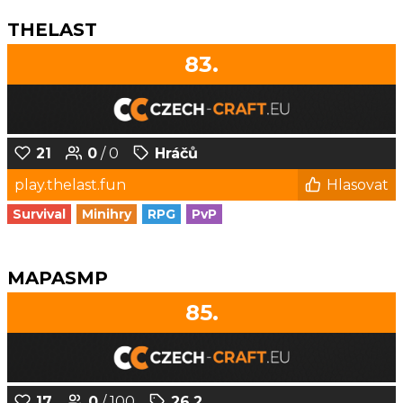
THELAST
83.
21
0
/ 0
Hráčů
play.thelast.fun
Hlasovat
Survival
Minihry
RPG
PvP
MAPASMP
85.
17
0
/ 100
26.2