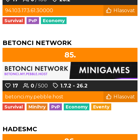
94.103.173.61:30000
Hlasovat
Survival
PvP
Economy
BETONCI NETWORK
85.
17
0
/ 500
1.7.2 - 26.2
betonci.my.pebble.host
Hlasovat
Survival
Minihry
PvP
Economy
Eventy
HADESMC