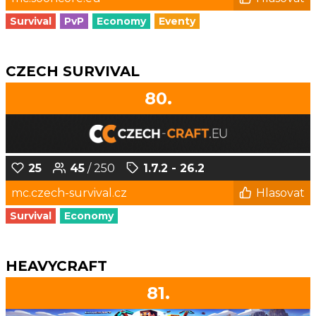
Survival
PvP
Economy
Eventy
CZECH SURVIVAL
80.
25
45
/ 250
1.7.2 - 26.2
mc.czech-survival.cz
Hlasovat
Survival
Economy
HEAVYCRAFT
81.