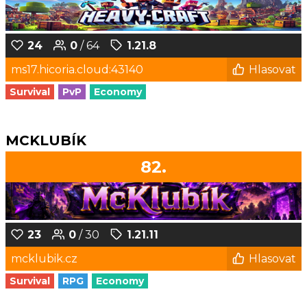
24
0
/ 64
1.21.8
ms17.hicoria.cloud:43140
Hlasovat
Survival
PvP
Economy
MCKLUBÍK
82.
23
0
/ 30
1.21.11
mcklubik.cz
Hlasovat
Survival
RPG
Economy