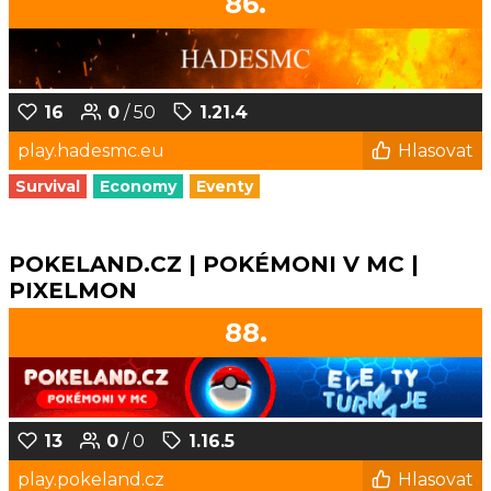
86.
16
0
/ 50
1.21.4
play.hadesmc.eu
Hlasovat
Survival
Economy
Eventy
POKELAND.CZ | POKÉMONI V MC |
PIXELMON
88.
13
0
/ 0
1.16.5
play.pokeland.cz
Hlasovat