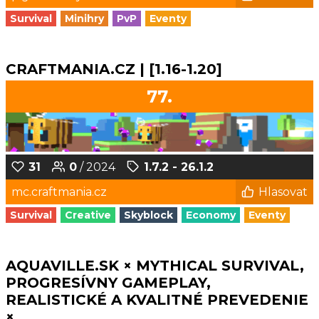
Survival
Minihry
PvP
Eventy
CRAFTMANIA.CZ | [1.16-1.20]
77.
31
0
/ 2024
1.7.2 - 26.1.2
mc.craftmania.cz
Hlasovat
Survival
Creative
Skyblock
Economy
Eventy
AQUAVILLE.SK × MYTHICAL SURVIVAL,
PROGRESÍVNY GAMEPLAY,
REALISTICKÉ A KVALITNÉ PREVEDENIE
×