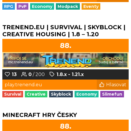
RPG
PvP
Economy
Modpack
Eventy
TRENEND.EU | SURVIVAL | SKYBLOCK |
CREATIVE HOUSING | 1.8 – 1.20
88.
13
0
/ 200
1.8.x - 1.21.x
play.trenend.eu
Hlasovat
Survival
Creative
Skyblock
Economy
Slimefun
MINECRAFT HRY ČESKY
88.