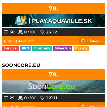
78.
30
0
/ 100
26.1.2
play.aquaville.sk
Hlasovat
Survival
RPG
Economy
Slimefun
Eventy
SOONCORE.EU
79.
29
0
/ 100
1.21.11
mc.sooncore.eu
Hlasovat