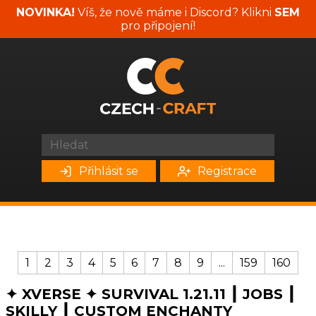
NOVINKA!
Víš, že nově máme i Discord? Klikni
SEM
pro připojení!
Přihlásit se
Registrace
1
2
3
4
5
6
7
8
9
...
159
160
✦ XVERSE ✦ SURVIVAL 1.21.11 ┃ JOBS ┃
SKILLY ┃ CUSTOM ENCHANTY