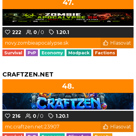
47.
222
0
/ 0
1.20.1
novy.zombieapocalypse.sk
Hlasovat
Survival
PvP
Economy
Modpack
Factions
CRAFTZEN.NET
48.
216
0
/ 0
1.20.1
mc.craftzen.net:23907
Hlasovat