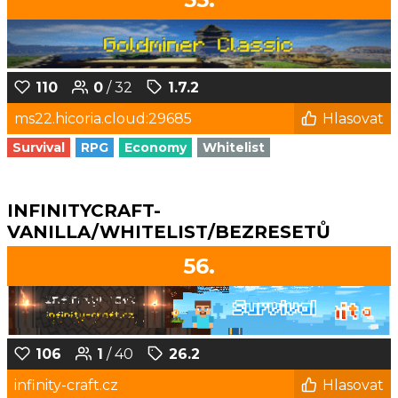
110
0
/ 32
1.7.2
ms22.hicoria.cloud:29685
Hlasovat
Survival
RPG
Economy
Whitelist
INFINITYCRAFT-
VANILLA/WHITELIST/BEZRESETŮ
56.
106
1
/ 40
26.2
infinity-craft.cz
Hlasovat