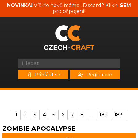
NOVINKA!
Víš, že nově máme i Discord? Klikni
SEM
pro připojení!
Přihlásit se
Registrace
1
2
3
4
5
6
7
8
...
182
183
ZOMBIE APOCALYPSE