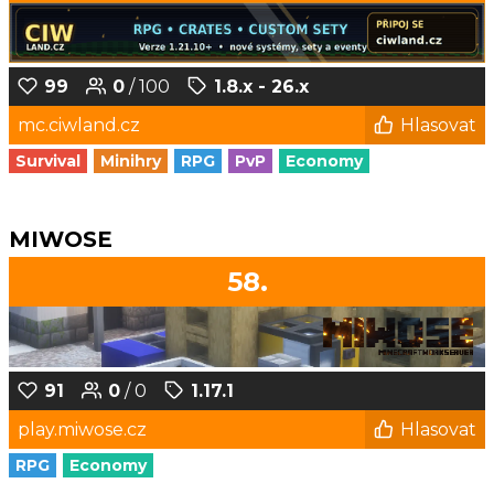
99
0
/ 100
1.8.x - 26.x
mc.ciwland.cz
Hlasovat
Survival
Minihry
RPG
PvP
Economy
MIWOSE
58.
91
0
/ 0
1.17.1
play.miwose.cz
Hlasovat
RPG
Economy