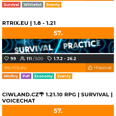
Survival
Whitelist
Eventy
RTRIX.EU | 1.8 - 1.21
57.
99
111
/ 500
1.7.2 - 26.2
mc.rtrix.eu
Hlasovat
Minihry
PvP
Economy
Eventy
CIWLAND.CZ🌴 1.21.10 RPG | SURVIVAL |
VOICECHAT
57.