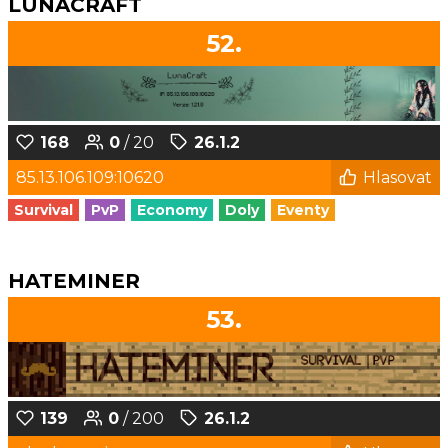
LUNACRAFT
52.
168
0
/ 20
26.1.2
85.13.106.109:10620
Hlasovat
Survival
PvP
Economy
Doly
Eventy
HATEMINER
53.
139
0
/ 200
26.1.2