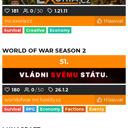
181
0
/ 30
1.21.11
mc.exoria.cz
Hlasovat
Survival
Creative
Economy
WORLD OF WAR SEASON 2
51.
180
0
/ 50
26.1.2
worldofwar.mc.hostify.cz
Hlasovat
Survival
RPG
Economy
Factions
Eventy