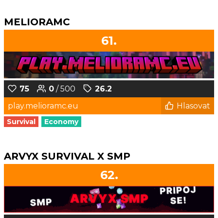
MELIORAMC
61.
75
0
/ 500
26.2
play.melioramc.eu
Hlasovat
Survival
Economy
ARVYX SURVIVAL X SMP
62.