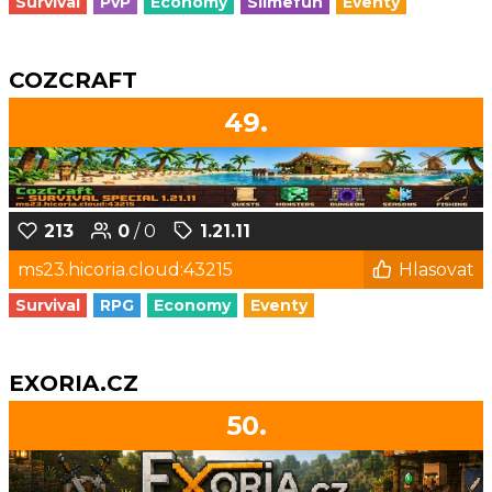
Survival
PvP
Economy
Slimefun
Eventy
COZCRAFT
49.
213
0
/ 0
1.21.11
ms23.hicoria.cloud:43215
Hlasovat
Survival
RPG
Economy
Eventy
EXORIA.CZ
50.