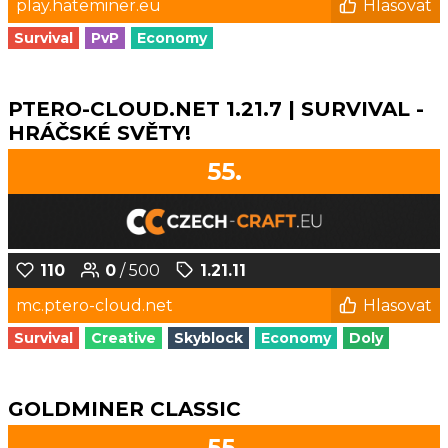
play.hateminer.eu
Hlasovat
Survival
PvP
Economy
PTERO-CLOUD.NET 1.21.7 | SURVIVAL -
HRÁČSKÉ SVĚTY!
55.
110
0
/ 500
1.21.11
mc.ptero-cloud.net
Hlasovat
Survival
Creative
Skyblock
Economy
Doly
GOLDMINER CLASSIC
55.