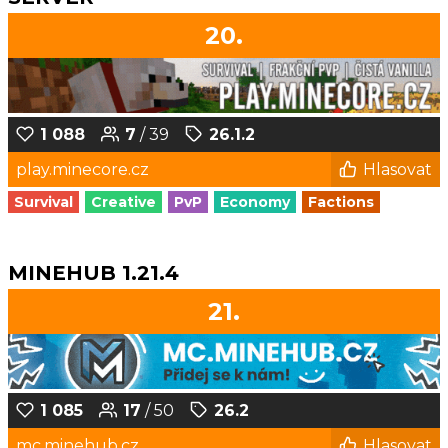
20.
1 088
7
/ 39
26.1.2
play.minecore.cz
Hlasovat
Survival
Creative
PvP
Economy
Factions
MINEHUB 1.21.4
21.
1 085
17
/ 50
26.2
mc.minehub.cz
Hlasovat