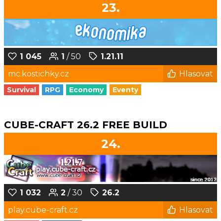
23.
1 045
1
/ 50
1.21.11
mc.kostichky.cz
Hlasovat
Survival
RPG
Economy
Eventy
CUBE-CRAFT 26.2 FREE BUILD
24.
1 032
2
/ 30
26.2
play.cube-craft.cz
Hlasovat