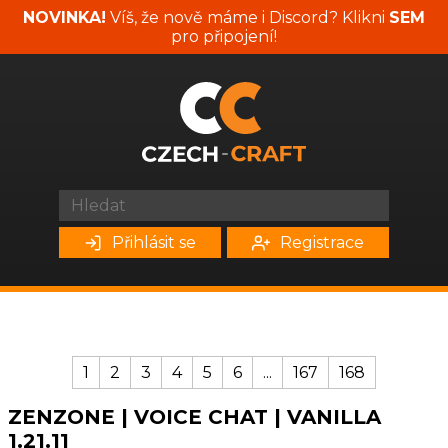
NOVINKA!
Víš, že nově máme i Discord? Klikni
SEM
pro připojení!
Přihlásit se
Registrace
1
2
3
4
5
6
...
167
168
ZENZONE | VOICE CHAT | VANILLA
1.21.11