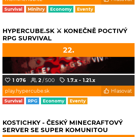
Survival
Minihry
Economy
Eventy
HYPERCUBE.SK ⚔️ KONEČNĚ POCTIVÝ
RPG SURVIVAL
22.
1 076
2
/ 500
1.7.x - 1.21.x
play.hypercube.sk
Hlasovat
Survival
RPG
Economy
Eventy
KOSTICHKY - ČESKÝ MINECRAFTOVÝ
SERVER SE SUPER KOMUNITOU