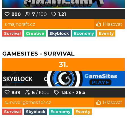
890
7
/ 100
1.21
s.majncraft.cz
Hlasovat
Survival
Creative
Skyblock
Economy
Eventy
GAMESITES - SURVIVAL
31.
839
6
/ 1000
1.8.x - 26.x
survival.gamesites.cz
Hlasovat
Survival
Skyblock
Economy
Eventy