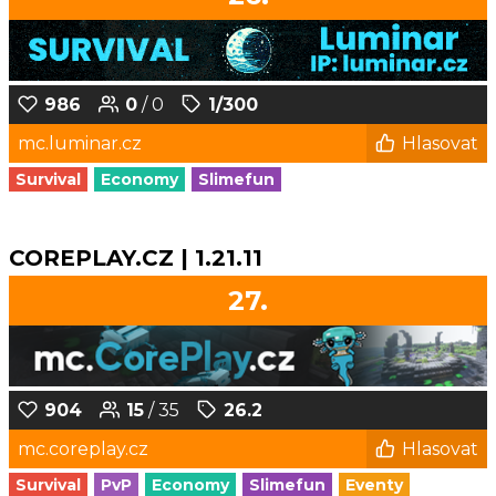
986
0
/ 0
1/300
mc.luminar.cz
Hlasovat
Survival
Economy
Slimefun
COREPLAY.CZ | 1.21.11
27.
904
15
/ 35
26.2
mc.coreplay.cz
Hlasovat
Survival
PvP
Economy
Slimefun
Eventy