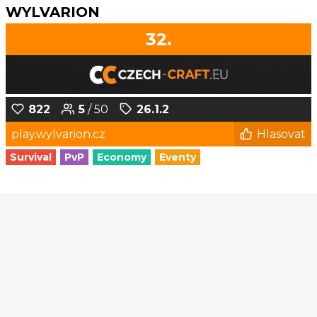
WYLVARION
32.
822
5
/ 50
26.1.2
play.wylvarion.cz
Hlasovat
Survival
PvP
Economy
Eventy
1
2
3
4
5
6
...
167
168
© Czech-Craft.eu 2011 - 2026
Operated & Developed by
Speedy11CZ