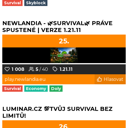
Survival
Skyblock
NEWLANDIA - 🌿SURVIVAL🌿 PRÁVE
SPUSTENÉ | VERZE 1.21.11
25.
1 008
5
/ 40
1.21.11
play.newlandia.eu
Hlasovat
Survival
Economy
Doly
LUMINAR.CZ 💯TVŮJ SURVIVAL BEZ
LIMITŮ!
26.