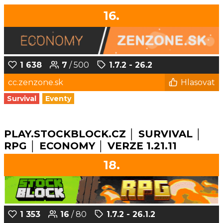
16.
1 638
7
/ 500
1.7.2 - 26.2
cc.zenzone.sk
Hlasovat
Survival
Eventy
PLAY.STOCKBLOCK.CZ │ SURVIVAL │
RPG │ ECONOMY │ VERZE 1.21.11
18.
1 353
16
/ 80
1.7.2 - 26.1.2