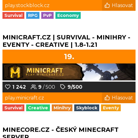
play.stockblock.cz
Hlasovat
Survival
RPG
PvP
Economy
MINICRAFT.CZ | SURVIVAL - MINIHRY -
EVENTY - CREATIVE | 1.8-1.21
19.
1 242
9
/ 500
9/500
play.minicraft.cz
Hlasovat
Survival
Creative
Minihry
Skyblock
Eventy
MINECORE.CZ - ČESKÝ MINECRAFT
SERVER