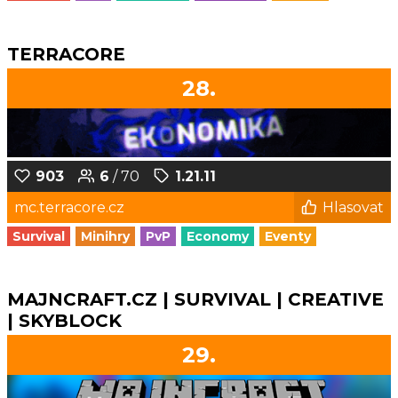
TERRACORE
28.
903
6
/ 70
1.21.11
mc.terracore.cz
Hlasovat
Survival
Minihry
PvP
Economy
Eventy
MAJNCRAFT.CZ | SURVIVAL | CREATIVE
| SKYBLOCK
29.