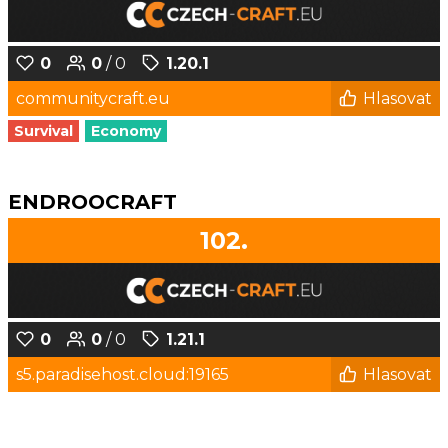
0
0
/ 0
1.20.1
communitycraft.eu
Hlasovat
Survival
Economy
ENDROOCRAFT
102.
0
0
/ 0
1.21.1
s5.paradisehost.cloud:19165
Hlasovat