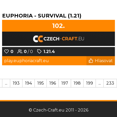
EUPHORIA - SURVIVAL (1.21)
102.
0
0
/ 0
1.21.4
play.euphoriacraft.eu
Hlasovat
...
193
194
195
196
197
198
199
...
233
© Czech-Craft.eu 2011 - 2026