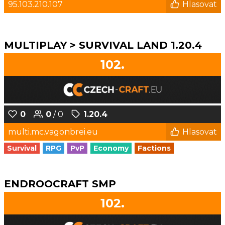
95.103.210.107
Hlasovat
MULTIPLAY > SURVIVAL LAND 1.20.4
102.
0
0
/ 0
1.20.4
multi.mc.vagonbrei.eu
Hlasovat
Survival
RPG
PvP
Economy
Factions
ENDROOCRAFT SMP
102.