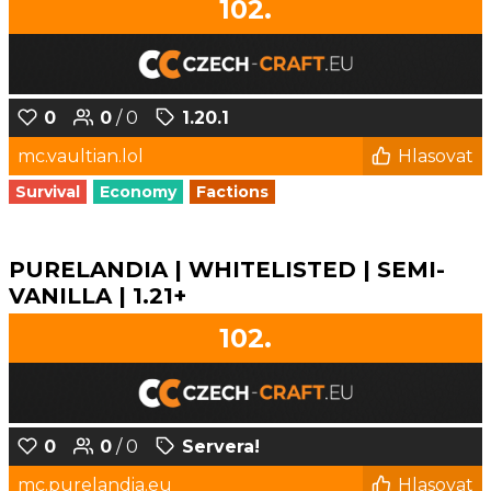
102.
0
0
/ 0
1.20.1
mc.vaultian.lol
Hlasovat
Survival
Economy
Factions
PURELANDIA | WHITELISTED | SEMI-
VANILLA | 1.21+
102.
0
0
/ 0
Servera!
mc.purelandia.eu
Hlasovat