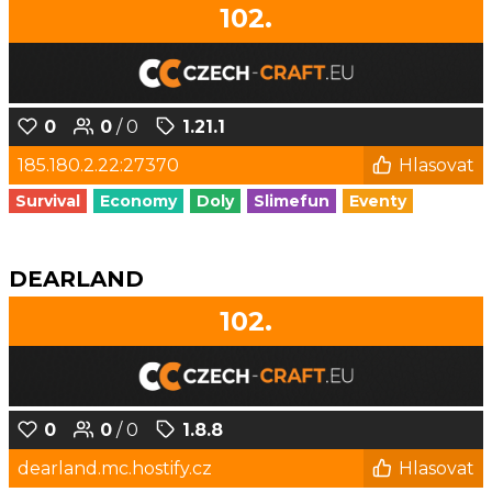
102.
0
0
/ 0
1.21.1
185.180.2.22:27370
Hlasovat
Survival
Economy
Doly
Slimefun
Eventy
DEARLAND
102.
0
0
/ 0
1.8.8
dearland.mc.hostify.cz
Hlasovat