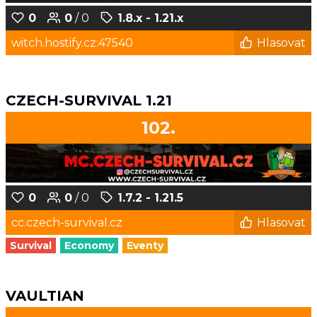
0
0
/ 0
1.8.x - 1.21.x
witch.hostify.cz:47540
Hlasovat
CZECH-SURVIVAL 1.21
102.
0
0
/ 0
1.7.2 - 1.21.5
cc.czech-survival.cz
Hlasovat
Survival
Economy
Eventy
VAULTIAN