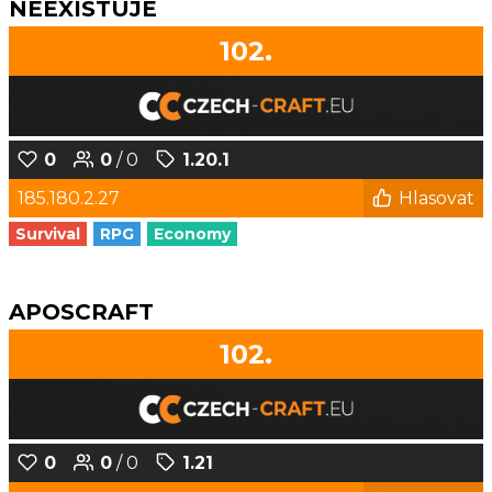
NEEXISTUJE
102.
0
0
/ 0
1.20.1
185.180.2.27
Hlasovat
Survival
RPG
Economy
APOSCRAFT
102.
0
0
/ 0
1.21