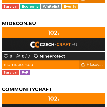
Survival
Economy
Whitelist
Eventy
MIDECON.EU
102.
0
0
/ 0
MineProtect
mc.midecon.eu
Hlasovat
Survival
PvP
COMMUNITYCRAFT
102.