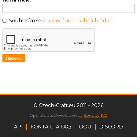
Souhlasím se
zpracováním osobních údajů
.
Hlasovat
© Czech-Craft.eu 2011 - 2026
Operated & Developed by
Speedy11CZ
API
KONTAKT A FAQ
OOU
DISCORD