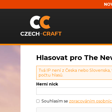
NOV
Hlasovat pro The N
Tvá IP není z Česka nebo Slovenska,
počtu hlasů.
Herní nick
Souhlasím se
zpracováním osobníc