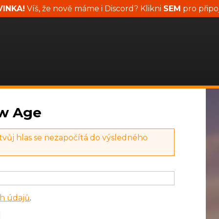
INKA!
Víš, že nově máme i Discord? Klikni
SEM
pro připo
ew Age
 tvůj hlas se nezapočítá do výsledného
h údajů
.