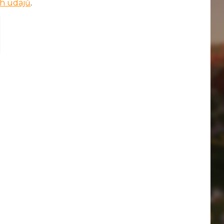
h údajů
.