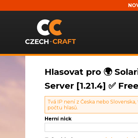
NOV
Hlasovat pro 🌍 Sola
Server [1.21.4] ✅ Fre
Tvá IP není z Česka nebo Slovenska,
počtu hlasů.
Herní nick