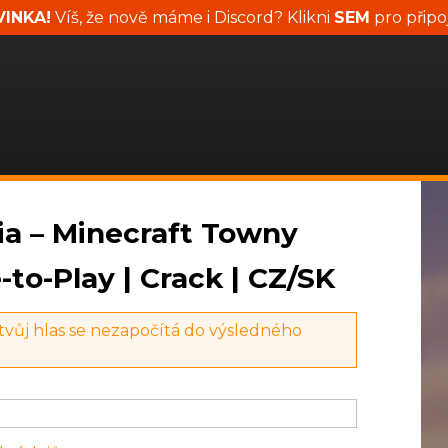
INKA!
Víš, že nově máme i Discord? Klikni
SEM
pro připo
ria – Minecraft Towny
e-to-Play | Crack | CZ/SK
 tvůj hlas se nezapočítá do výsledného