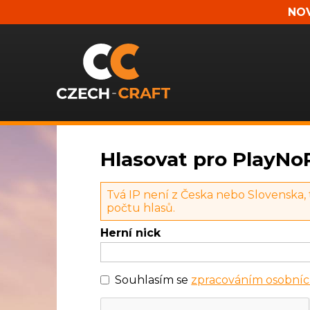
NOV
Hlasovat pro PlayNo
Tvá IP není z Česka nebo Slovenska,
počtu hlasů.
Herní nick
Souhlasím se
zpracováním osobníc