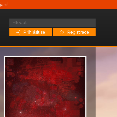
jení!
Přihlásit se
Registrace