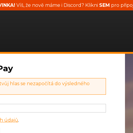
INKA!
Víš, že nově máme i Discord? Klikni
SEM
pro připo
Pay
 tvůj hlas se nezapočítá do výsledného
h údajů
.