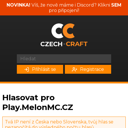
NOVINKA!
Víš, že nově máme i Discord? Klikni
SEM
pro připojení!
Přihlásit se
Registrace
Hlasovat pro
Play.MelonMC.CZ
Tvá IP není z Česka nebo Slovenska, tvůj hlas se
nezapočítá do výsledného počtu hlasů.