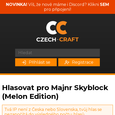
NOVINKA!
Víš, že nově máme i Discord? Klikni
SEM
pro připojení!
Přihlásit se
Registrace
Hlasovat pro Majnr Skyblock
(Melon Edition)
Tvá IP není z Česka nebo Slovenska, tvůj hlas se
nezapočítá do výsledného počtu hlasů.