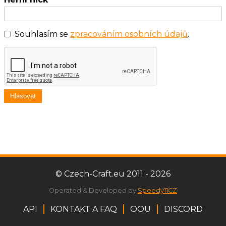
Souhlasím se
zpracováním osobních údajů
.
Hlasovat
© Czech-Craft.eu 2011 - 2026
Operated & Developed by
Speedy11CZ
API
KONTAKT A FAQ
OOU
DISCORD