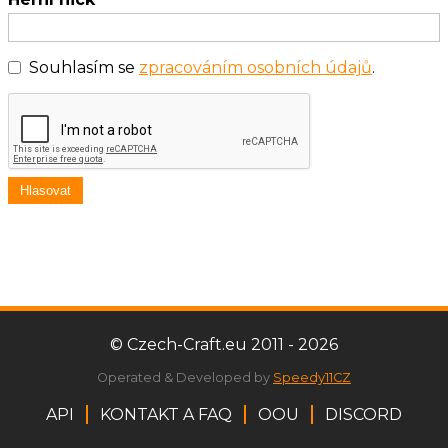
Souhlasím se
zpracováním osobních údajů
.
Hlasovat
© Czech-Craft.eu 2011 - 2026
Operated & Developed by
Speedy11CZ
API
KONTAKT A FAQ
OOU
DISCORD