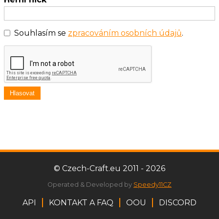
Souhlasím se
zpracováním osobních údajů
.
Hlasovat
© Czech-Craft.eu 2011 - 2026
Operated & Developed by
Speedy11CZ
API
KONTAKT A FAQ
OOU
DISCORD