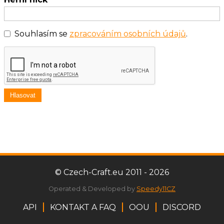
Souhlasím se
zpracováním osobních údajů
.
Hlasovat
© Czech-Craft.eu 2011 - 2026
Operated & Developed by
Speedy11CZ
API
KONTAKT A FAQ
OOU
DISCORD