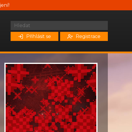
jení!
Přihlásit se
Registrace