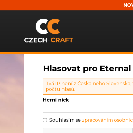
NOV
Hlasovat pro Eternal
Tvá IP není z Česka nebo Slovenska,
počtu hlasů.
Herní nick
Souhlasím se
zpracováním osobníc