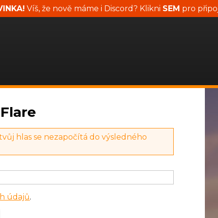
INKA!
Víš, že nově máme i Discord? Klikni
SEM
pro připo
 Flare
 tvůj hlas se nezapočítá do výsledného
h údajů
.