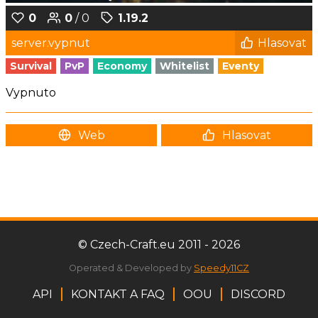
0
0
/ 0
1.19.2
server.vypnut
Hlasovat
Survival
PvP
Economy
Whitelist
Eventy
Vypnuto
Web
Hlasovat
© Czech-Craft.eu 2011 - 2026
Operated & Developed by
Speedy11CZ
API
KONTAKT A FAQ
OOU
DISCORD