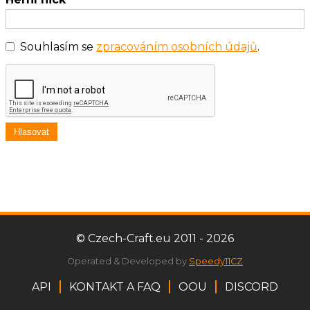
Souhlasím se
zpracováním osobních údajů
.
Hlasovat
© Czech-Craft.eu 2011 - 2026
Operated & Developed by
Speedy11CZ
API
KONTAKT A FAQ
OOU
DISCORD