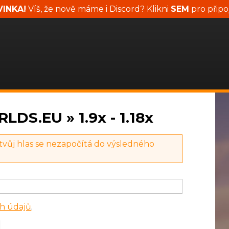
INKA!
Víš, že nově máme i Discord? Klikni
SEM
pro připo
DS.EU » 1.9x - 1.18x
 tvůj hlas se nezapočítá do výsledného
h údajů
.