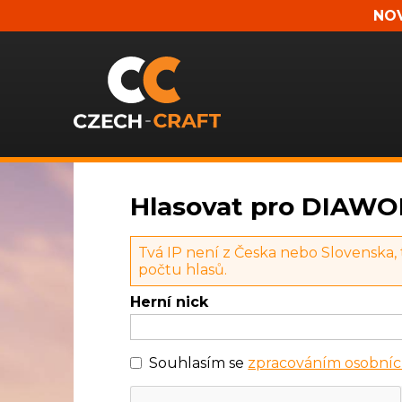
NOV
Hlasovat pro DIAWORL
Tvá IP není z Česka nebo Slovenska,
počtu hlasů.
Herní nick
Souhlasím se
zpracováním osobníc