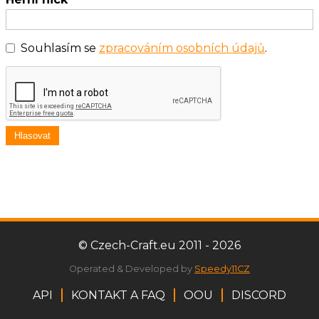
Souhlasím se
zpracováním osobních údajů
.
Hlasovat
© Czech-Craft.eu 2011 - 2026
Operated & Developed by
Speedy11CZ
API
KONTAKT A FAQ
OOU
DISCORD