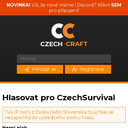
NOVINKA!
Víš, že nově máme i Discord? Klikni
SEM
pro připojení!
Přihlásit se
Registrace
Hlasovat pro CzechSurvival
Tvá IP není z Česka nebo Slovenska, tvůj hlas se
nezapočítá do výsledného počtu hlasů.
Herní nick