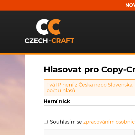
NOV
Hlasovat pro Copy-Cr
Tvá IP není z Česka nebo Slovenska,
počtu hlasů.
Herní nick
Souhlasím se
zpracováním osobníc