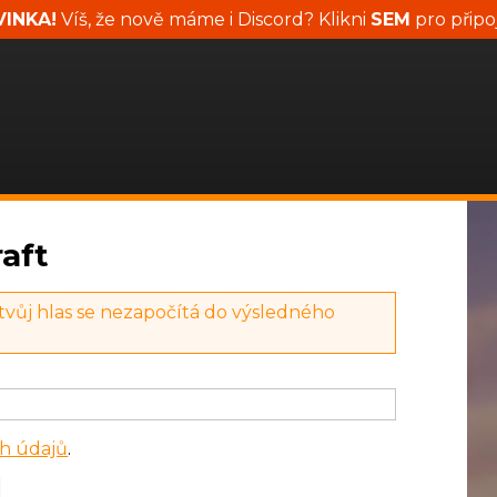
INKA!
Víš, že nově máme i Discord? Klikni
SEM
pro připo
aft
 tvůj hlas se nezapočítá do výsledného
h údajů
.