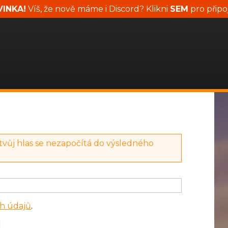
INKA!
Víš, že nově máme i Discord? Klikni
SEM
pro připo
 tvůj hlas se nezapočítá do výsledného
h údajů
.