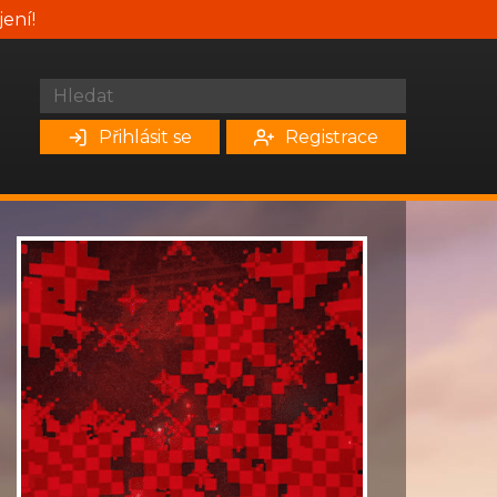
jení!
Přihlásit se
Registrace