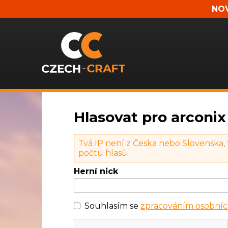
NOV
Hlasovat pro arconix
Tvá IP není z Česka nebo Slovenska,
počtu hlasů.
Herní nick
Souhlasím se
zpracováním osobníc