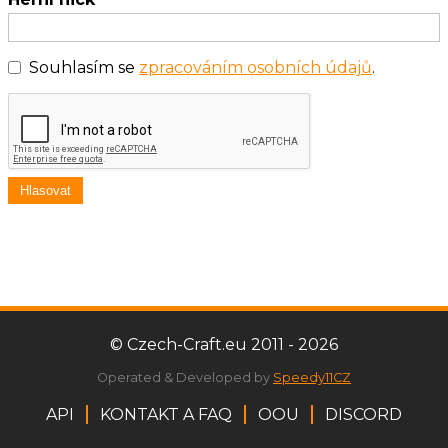
Souhlasím se
zpracováním osobních údajů
.
Hlasovat
© Czech-Craft.eu 2011 - 2026
Operated & Developed by
Speedy11CZ
API
KONTAKT A FAQ
OOU
DISCORD