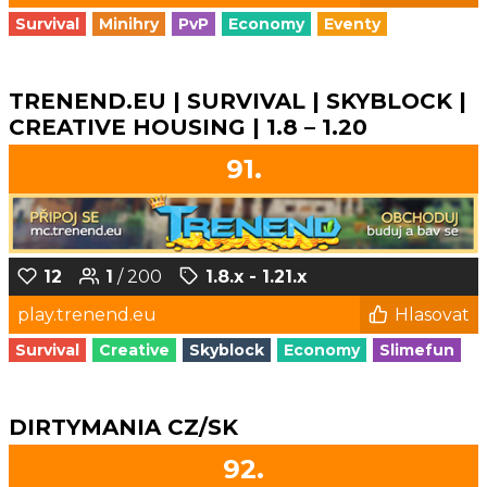
Survival
Minihry
PvP
Economy
Eventy
TRENEND.EU | SURVIVAL | SKYBLOCK |
CREATIVE HOUSING | 1.8 – 1.20
91.
12
1
/ 200
1.8.x - 1.21.x
play.trenend.eu
Hlasovat
Survival
Creative
Skyblock
Economy
Slimefun
DIRTYMANIA CZ/SK
92.