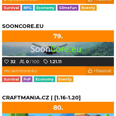
Survival
RPG
Economy
Slimefun
Eventy
SOONCORE.EU
79.
32
0
/ 100
1.21.11
mc.sooncore.eu
Hlasovat
Survival
PvP
Economy
Eventy
CRAFTMANIA.CZ | [1.16-1.20]
80.