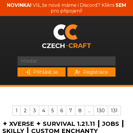
NOVINKA!
Víš, že nově máme i Discord? Klikni
SEM
pro připojení!
Přihlásit se
Registrace
1
2
3
4
5
6
7
8
...
130
131
✦ XVERSE ✦ SURVIVAL 1.21.11 ┃ JOBS ┃
SKILLY ┃ CUSTOM ENCHANTY