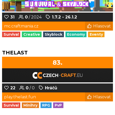
31
0
/ 2024
1.7.2 - 26.1.2
mc.craftmania.cz
Hlasovat
Survival
Creative
Skyblock
Economy
Eventy
THELAST
83.
22
0
/ 0
Hráčů
play.thelast.fun
Hlasovat
Survival
Minihry
RPG
PvP