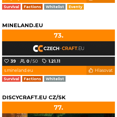
Survival
Factions
Whitelist
Eventy
MINELAND.EU
73.
39
0
/ 50
1.21.11
s.mineland.eu
Hlasovat
Survival
Factions
Whitelist
DISCYCRAFT.EU CZ/SK
77.