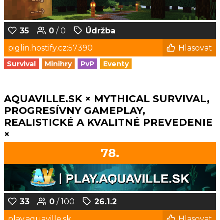
35
0
/ 0
Údržba
piglin.hostify.cz:57390
Hlasovat
Survival
Minihry
PvP
Eventy
AQUAVILLE.SK × MYTHICAL SURVIVAL,
PROGRESÍVNY GAMEPLAY,
REALISTICKÉ A KVALITNÉ PREVEDENIE
×
78.
33
0
/ 100
26.1.2
play.aquaville.sk
Hlasovat