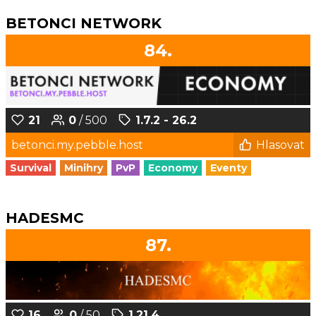
BETONCI NETWORK
84.
21
0
/ 500
1.7.2 - 26.2
betonci.my.pebble.host
Hlasovat
Survival
Minihry
PvP
Economy
Eventy
HADESMC
87.
16
0
/ 50
1.21.4