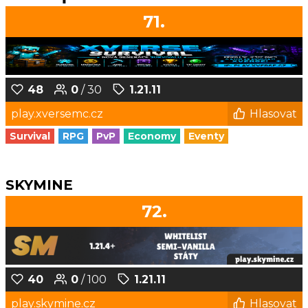
71.
48
0
/ 30
1.21.11
play.xversemc.cz
Hlasovat
Survival
RPG
PvP
Economy
Eventy
SKYMINE
72.
40
0
/ 100
1.21.11
play.skymine.cz
Hlasovat