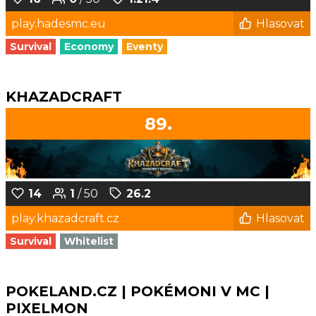
play.hadesmc.eu
Hlasovat
Survival
Economy
Eventy
KHAZADCRAFT
89.
14
1
/ 50
26.2
play.khazadcraft.cz
Hlasovat
Survival
Whitelist
POKELAND.CZ | POKÉMONI V MC |
PIXELMON