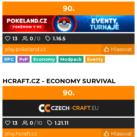
90.
13
0
/ 0
1.16.5
play.pokeland.cz
Hlasovat
RPG
PvP
Economy
Modpack
Eventy
HCRAFT.CZ - ECONOMY SURVIVAL
90.
13
0
/ 10
1.21.11
play.hcraft.cz
Hlasovat