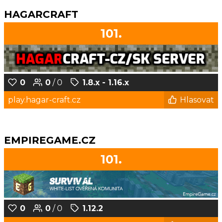
HAGARCRAFT
101.
0
0
/ 0
1.8.x - 1.16.x
play.hagar-craft.cz
Hlasovat
EMPIREGAME.CZ
101.
0
0
/ 0
1.12.2