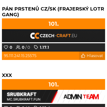
PÁN PRSTENŮ CZ/SK (FRAJERSKÝ LOTR
GANG)
101.
0
0
/ 0
1.17.1
95.111.241.15:25575
Hlasovat
XXX
101.