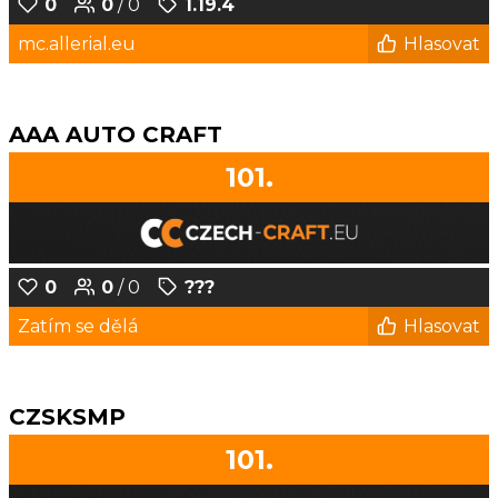
0
0
/ 0
1.19.4
mc.allerial.eu
Hlasovat
AAA AUTO CRAFT
101.
0
0
/ 0
???
Zatím se dělá
Hlasovat
CZSKSMP
101.