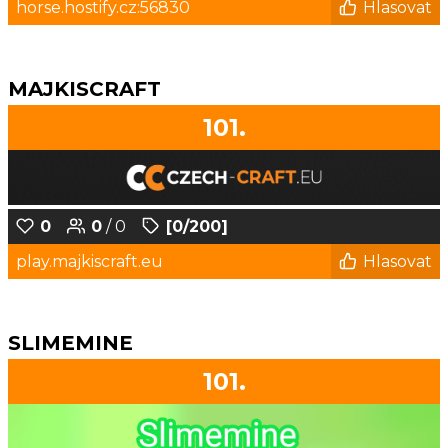
horse.hostify.cz:56830
Hlasovat
MAJKISCRAFT
101.
0
0
/ 0
[0/200]
play.majkiscraft.eu
Hlasovat
SLIMEMINE
101.