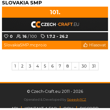
SLOVAKIA SMP
101.
0
16
/ 100
1.7.2 - 26.2
SlovakiaSMP.mcpro.io
Hlasovat
1
2
3
4
5
6
7
8
...
30
31
© Czech-Craft.eu 2011 - 2026
Operated & Developed by
Speedy11CZ
API
KONTAKT A FAQ
OOU
DISCORD