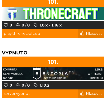
101.
0
0
/ 0
1.8.x - 1.16.x
play.thronecraft.eu
Hlasovat
VYPNUTO
101.
0
0
/ 0
1.19.2
server.vypnut
Hlasovat