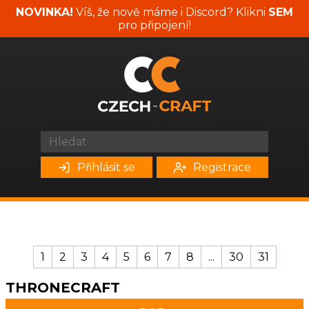
NOVINKA!
Víš, že nově máme i Discord? Klikni
SEM
pro připojení!
Přihlásit se
Registrace
1
2
3
4
5
6
7
8
...
30
31
THRONECRAFT