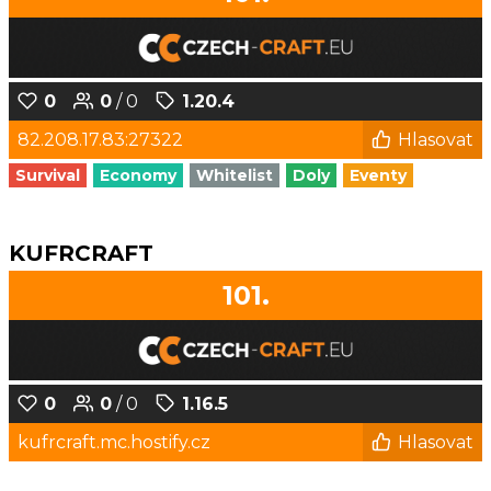
0
0
/ 0
1.20.4
82.208.17.83:27322
Hlasovat
Survival
Economy
Whitelist
Doly
Eventy
KUFRCRAFT
101.
0
0
/ 0
1.16.5
kufrcraft.mc.hostify.cz
Hlasovat