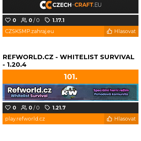
0
0
/ 0
1.17.1
CZSKSMP.zahraj.eu
Hlasovat
REFWORLD.CZ - WHITELIST SURVIVAL
- 1.20.4
101.
0
0
/ 0
1.21.7
play.refworld.cz
Hlasovat