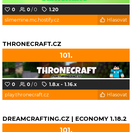
0
0
/ 0
1.20
slimemine.mc.hostify.cz
Hlasovat
THRONECRAFT.CZ
101.
0
0
/ 0
1.8.x - 1.16.x
play.thronecraft.cz
Hlasovat
DREAMCRAFTING.CZ | ECONOMY 1.18.2
101.